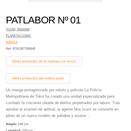
PATLABOR Nº 01
YUUKI, MASAMI
PLANETA COMIC
MANGA
Ref. 9791387780845
Altres productes de la mateixa col·lecció
Altres productes del mateix autor
Un manga protagonizado por robots y policias.La Policía
Metropolitana de Tokio ha creado una unidad especializada para
combatir la creciente oleada de delitos perpetrados por labors. Tras
aprobar el examen de aptitud, la agente Noa Izumi se convierte en
piloto de un nuevo modelo de patlabor y asume ...
Ample:
148 cm
Longitud:
210 cm