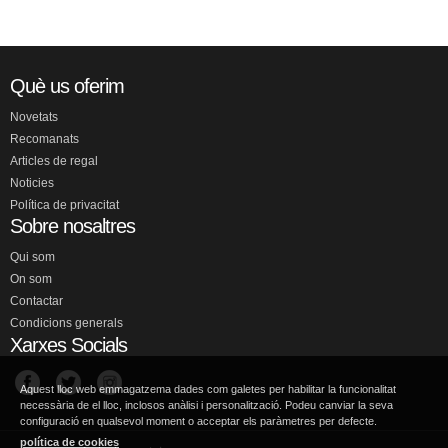
Què us oferim
Novetats
Recomanats
Articles de regal
Noticies
Política de privacitat
Sobre nosaltres
Qui som
On som
Contactar
Condicions generals
Xarxes Socials
Aquest lloc web emmagatzema dades com galetes per habilitar la funcionalitat
necessària de el lloc, inclosos anàlisi i personalització. Podeu canviar la seva
configuració en qualsevol moment o acceptar els paràmetres per defecte.
política de cookies