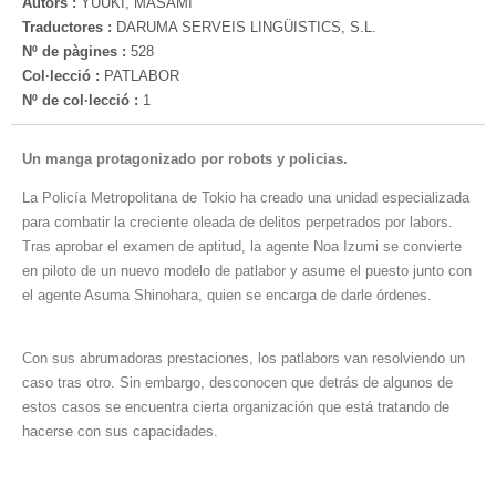
Autors :
YUUKI, MASAMI
Traductores :
DARUMA SERVEIS LINGÜISTICS, S.L.
Nº de pàgines :
528
Col·lecció :
PATLABOR
Nº de col·lecció :
1
Un manga protagonizado por robots y policias.
La Policía Metropolitana de Tokio ha creado una unidad especializada
para combatir la creciente oleada de delitos perpetrados por labors.
Tras aprobar el examen de aptitud, la agente Noa Izumi se convierte
en piloto de un nuevo modelo de patlabor y asume el puesto junto con
el agente Asuma Shinohara, quien se encarga de darle órdenes.
Con sus abrumadoras prestaciones, los patlabors van resolviendo un
caso tras otro. Sin embargo, desconocen que detrás de algunos de
estos casos se encuentra cierta organización que está tratando de
hacerse con sus capacidades.