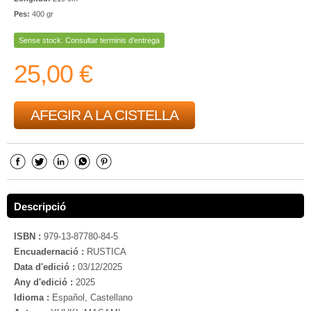
Pes:
400 gr
Sense stock. Consultar terminis d'entrega
25,00 €
AFEGIR A LA CISTELLA
Descripció
ISBN :
979-13-87780-84-5
Encuadernació :
RUSTICA
Data d'edició :
03/12/2025
Any d'edició :
2025
Idioma :
Español, Castellano