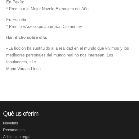
En Pekín:
* Premio a la Mejor Novela Extranjera del Año
En España:
* Premio «Arzobispo Juan San Clemente»
Han dicho sobre ella:
«La ficción ha sustituido a la realidad en el mundo que vivimos y los
mediocres personajes del mundo real no nos interesan. Los
fabuladores, sí.»
Mario Vargas Llosa
Què us oferim
Novetats
Recomanats
Articles de regal