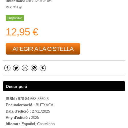
Dimensions:
188 x 125 x 25 cm
Pes:
314 gr
Disponible
12,95 €
AFEGIR A LA CISTELLA
Descripció
ISBN :
978-84-663-8860-3
Encuadernació :
BUTXACA
Data d'edició :
27/11/2025
Any d'edició :
2025
Idioma :
Español, Castellano