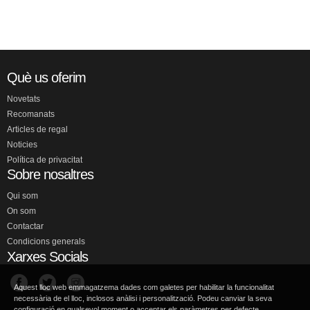
Què us oferim
Novetats
Recomanats
Articles de regal
Noticies
Política de privacitat
Sobre nosaltres
Qui som
On som
Contactar
Condicions generals
Xarxes Socials
Aquest lloc web emmagatzema dades com galetes per habilitar la funcionalitat
necessària de el lloc, inclosos anàlisi i personalització. Podeu canviar la seva
configuració en qualsevol moment o acceptar els paràmetres per defecte.