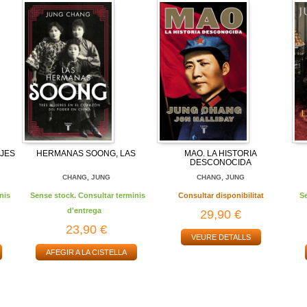
AJES
HERMANAS SOONG, LAS
MAO. LA HISTORIA
DESCONOCIDA
CHANG, JUNG
CHANG, JUNG
nis
Sense stock. Consultar terminis
Consultar disponibilitat
S
d'entrega
29,90 €
23,90 €
VEURE DETALLS
AFEGIR A LA CISTELLA