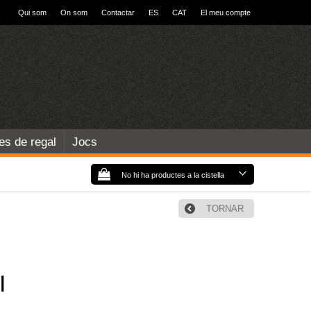
Qui som
On som
Contactar
ES
CAT
El meu compte
les de regal
Jocs
No hi ha productes a la cistella
TORNAR
I