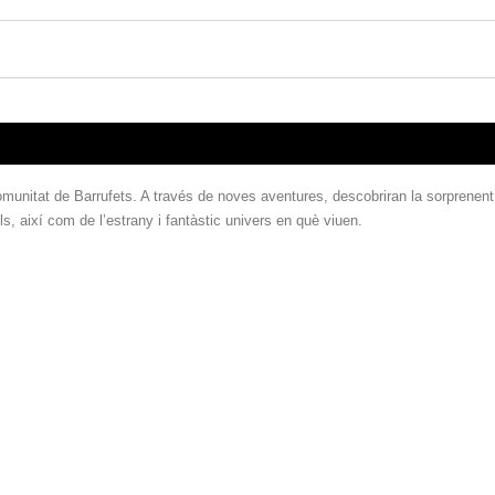
omunitat de Barrufets. A través de noves aventures, descobriran la sorprenent
ls, així com de l’estrany i fantàstic univers en què viuen.