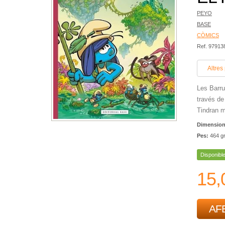
PEYO
BASE
CÒMICS
Ref. 9791
Altres
Les Barru
través de
Tindran m
Dimensio
Pes:
464 g
Disponibl
15,
AFE