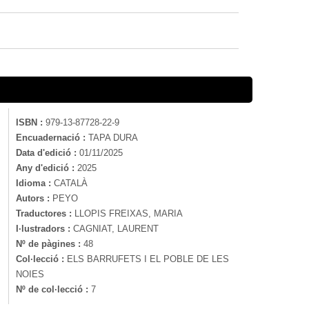
ISBN :
979-13-87728-22-9
Encuadernació :
TAPA DURA
Data d'edició :
01/11/2025
Any d'edició :
2025
Idioma :
CATALÀ
Autors :
PEYO
Traductores :
LLOPIS FREIXAS, MARIA
I·lustradors :
CAGNIAT, LAURENT
Nº de pàgines :
48
Col·lecció :
ELS BARRUFETS I EL POBLE DE LES
NOIES
Nº de col·lecció :
7