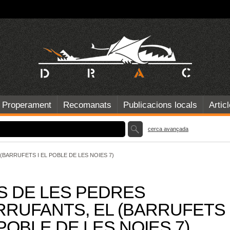
Properament
Recomanats
Publicacions locals
Artic
cerca avançada
(BARRUFETS I EL POBLE DE LES NOIES 7)
ÍS DE LES PEDRES
RRUFANTS, EL (BARRUFETS 
POBLE DE LES NOIES 7)