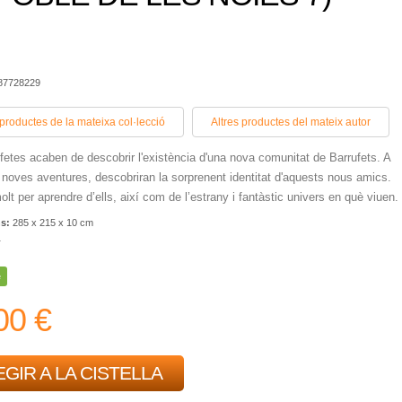
387728229
 productes de la mateixa col·lecció
Altres productes del mateix autor
fetes acaben de descobrir l'existència d'una nova comunitat de Barrufets. A
 noves aventures, descobriran la sorprenent identitat d'aquests nous amics.
olt per aprendre d’ells, així com de l’estrany i fantàstic univers en què viuen.
ns:
285 x 215 x 10 cm
r
e
00 €
GIR A LA CISTELLA