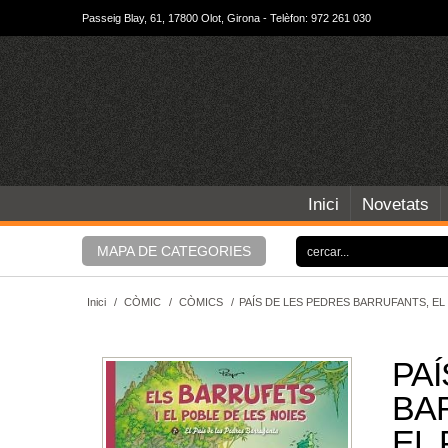
Passeig Blay, 61, 17800 Olot, Girona - Telèfon: 972 261 030
Inici
Novetats
MAPA DE CATEGORIES
Inici
/
CÒMIC
/
CÒMICS
/
PAÍS DE LES PEDRES BARRUFANTS, EL 
PA
BA
EL 