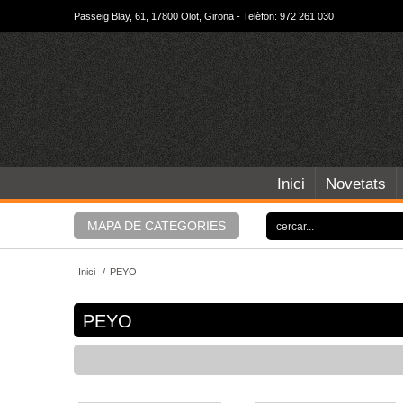
Passeig Blay, 61, 17800 Olot, Girona - Telèfon: 972 261 030
Inici
Novetats
MAPA DE CATEGORIES
Inici
/
PEYO
PEYO