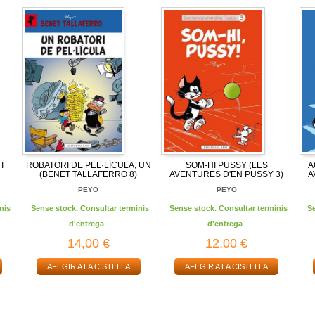
ET
ROBATORI DE PEL·LÍCULA, UN
SOM-HI PUSSY (LES
A
(BENET TALLAFERRO 8)
AVENTURES D'EN PUSSY 3)
A
E
PEYO
PEYO
nis
Sense stock. Consultar terminis
Sense stock. Consultar terminis
S
d'entrega
d'entrega
14,00 €
12,00 €
AFEGIR A LA CISTELLA
AFEGIR A LA CISTELLA