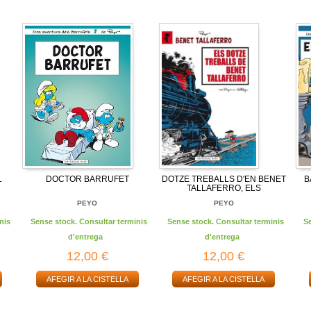
L
DOCTOR BARRUFET
DOTZE TREBALLS D'EN BENET
B
TALLAFERRO, ELS
PEYO
PEYO
nis
Sense stock. Consultar terminis
Sense stock. Consultar terminis
S
d'entrega
d'entrega
12,00 €
12,00 €
AFEGIR A LA CISTELLA
AFEGIR A LA CISTELLA