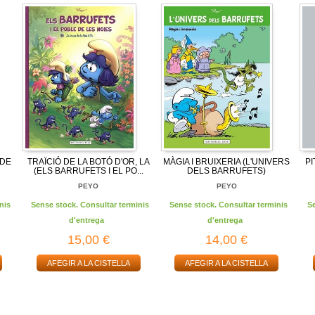
 DE
TRAÏCIÓ DE LA BOTÓ D'OR, LA
MÀGIA I BRUIXERIA (L'UNIVERS
PI
(ELS BARRUFETS I EL PO...
DELS BARRUFETS)
PEYO
PEYO
nis
Sense stock. Consultar terminis
Sense stock. Consultar terminis
S
d'entrega
d'entrega
15,00 €
14,00 €
AFEGIR A LA CISTELLA
AFEGIR A LA CISTELLA