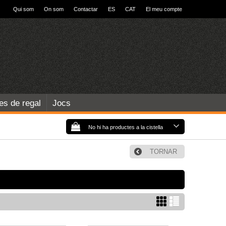
Qui som
On som
Contactar
ES
CAT
El meu compte
les de regal
Jocs
No hi ha productes a la cistella
TORNAR