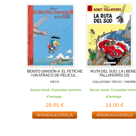
BENITO SANSÓN 4. EL FETICHE
RUTA DEL SUD, LA ( BEN
/ UN ATRACO DE PELÍCUL...
TALLAFERRO 10)
PEYO
CULLIFORD “PEYO”, PIERR
Sense stock. Consultar terminis
Sense stock. Consultar termi
d'entrega
d'entrega
29,95 €
14,00 €
AFEGIR A LA CISTELLA
AFEGIR A LA CISTELLA