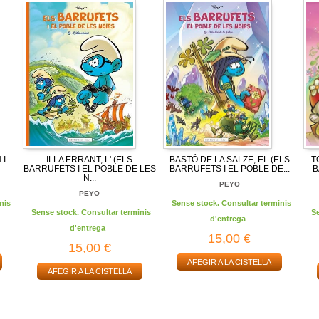
 I
ILLA ERRANT, L' (ELS
BASTÓ DE LA SALZE, EL (ELS
T
BARRUFETS I EL POBLE DE LES
BARRUFETS I EL POBLE DE...
B
N...
PEYO
PEYO
nis
Sense stock. Consultar terminis
Sense stock. Consultar terminis
S
d'entrega
d'entrega
15,00 €
15,00 €
AFEGIR A LA CISTELLA
AFEGIR A LA CISTELLA