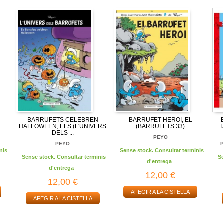
BARRUFETS CELEBREN
BARRUFET HEROI, EL
HALLOWEEN, ELS (L'UNIVERS
(BARRUFETS 33)
T
DELS ...
PEYO
PEYO
P
nis
Sense stock. Consultar terminis
Sense stock. Consultar terminis
S
d'entrega
d'entrega
12,00 €
12,00 €
AFEGIR A LA CISTELLA
AFEGIR A LA CISTELLA