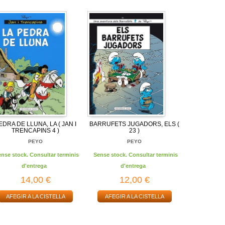
EDRA DE LLUNA, LA ( JAN I
BARRUFETS JUGADORS, ELS (
TRENCAPINS 4 )
23 )
PEYO
PEYO
ense stock. Consultar terminis
Sense stock. Consultar terminis
d'entrega
d'entrega
14,00 €
12,00 €
AFEGIR A LA CISTELLA
AFEGIR A LA CISTELLA