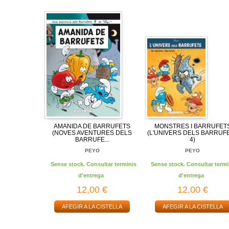
AMANIDA DE BARRUFETS
MONSTRES I BARRUFET
(NOVES AVENTURES DELS
(L'UNIVERS DELS BARRUF
BARRUFE...
4)
PEYO
PEYO
Sense stock. Consultar terminis
Sense stock. Consultar termi
d'entrega
d'entrega
12,00 €
12,00 €
AFEGIR A LA CISTELLA
AFEGIR A LA CISTELLA