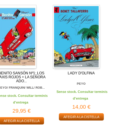
BENITO SANSÓN Nº1: LOS
LADY D'OLFINA
AXIS ROJOS + LA SEÑORA
ADO...
PEYO
EYO/ FRANQUIN/ WILL/ ROB...
Sense stock. Consultar terminis
ense stock. Consultar terminis
d'entrega
d'entrega
14,00 €
29,95 €
AFEGIR A LA CISTELLA
AFEGIR A LA CISTELLA