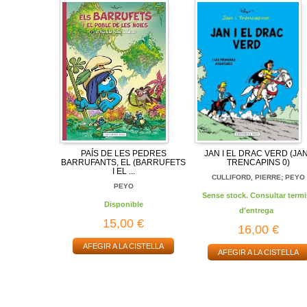
PAÍS DE LES PEDRES
JAN I EL DRAC VERD (JAN
BARRUFANTS, EL (BARRUFETS
TRENCAPINS 0)
I EL ...
CULLIFORD, PIERRE; PEYO
PEYO
Sense stock. Consultar termi
Disponible
d'entrega
15,00 €
16,00 €
AFEGIR A LA CISTELLA
AFEGIR A LA CISTELLA