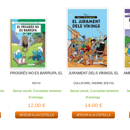
PROGRÉS NO ES BARRUFA, EL
JURAMENT DELS VÍKINGS, EL
AME
PEYO
CULLIFORD, PIERRE (PEYO)
nis
Sense stock. Consultar terminis
Sense stock. Consultar terminis
S
d'entrega
d'entrega
12,00 €
14,00 €
AFEGIR A LA CISTELLA
AFEGIR A LA CISTELLA