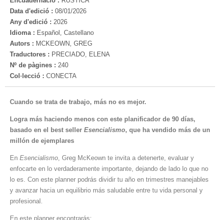
Encuadernació :
RUSTICA
Data d'edició :
08/01/2026
Any d'edició :
2026
Idioma :
Español, Castellano
Autors :
MCKEOWN, GREG
Traductores :
PRECIADO, ELENA
Nº de pàgines :
240
Col·lecció :
CONECTA
Cuando se trata de trabajo, más no es mejor.
Logra más haciendo menos con este planificador de 90 días,
basado en el best seller
Esencialismo
, que ha vendido más de un
millón de ejemplares
En
Esencialismo
, Greg McKeown te invita a detenerte, evaluar y
enfocarte en lo verdaderamente importante, dejando de lado lo que no
lo es. Con este planner podrás dividir tu año en trimestres manejables
y avanzar hacia un equilibrio más saludable entre tu vida personal y
profesional.
En este planner encontrarás: