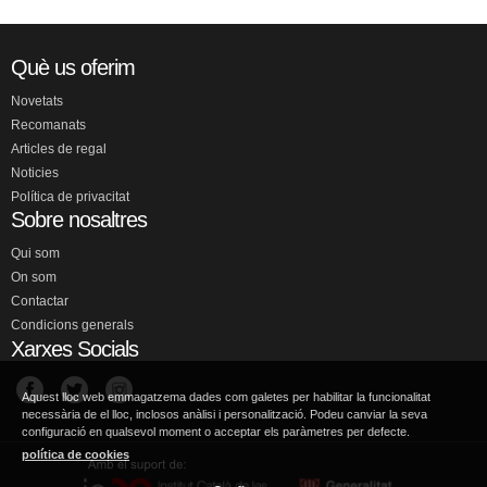
Què us oferim
Novetats
Recomanats
Articles de regal
Noticies
Política de privacitat
Sobre nosaltres
Qui som
On som
Contactar
Condicions generals
Xarxes Socials
Aquest lloc web emmagatzema dades com galetes per habilitar la funcionalitat
necessària de el lloc, inclosos anàlisi i personalització. Podeu canviar la seva
configuració en qualsevol moment o acceptar els paràmetres per defecte.
política de cookies