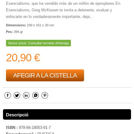
Esencialismo, que ha vendido más de un millón de ejemplares En
Esencialismo, Greg McKeown te invita a detenerte, evaluar y
enfocarte en lo verdaderamente importante, deja...
Dimensions:
230 x 151 x 20 cm
Pes:
394 gr
Sense stock. Consultar terminis d'entrega
20,90 €
AFEGIR A LA CISTELLA
Descripció
ISBN :
978-84-18053-91-7