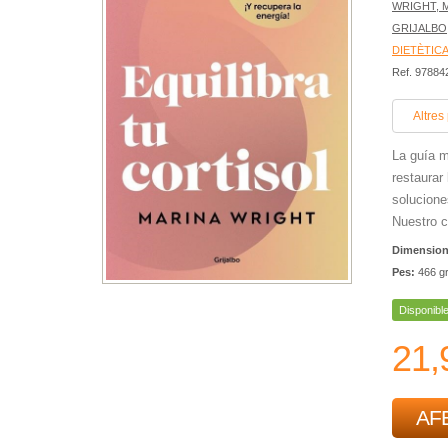
WRIGHT, 
GRIJALBO
DIETÈTIC
Ref. 9788
Altres
La guía m
restaurar
solucione
Nuestro c
Dimensio
Pes:
466 g
Disponibl
21,
AFE