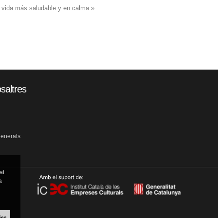
na vida más saludable y en calma.»
saltres
generals
at
a
ies