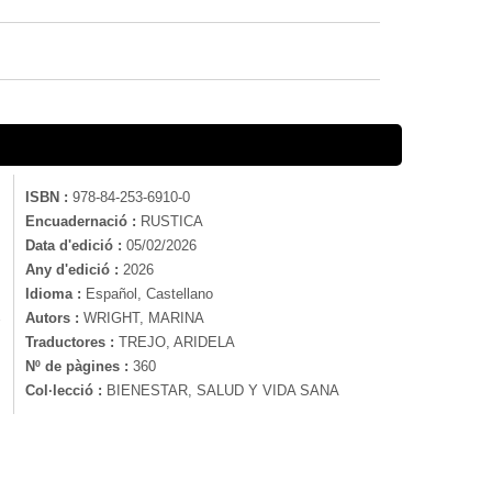
ISBN :
978-84-253-6910-0
Encuadernació :
RUSTICA
Data d'edició :
05/02/2026
Any d'edició :
2026
Idioma :
Español, Castellano
Autors :
WRIGHT, MARINA
Traductores :
TREJO, ARIDELA
Nº de pàgines :
360
Col·lecció :
BIENESTAR, SALUD Y VIDA SANA