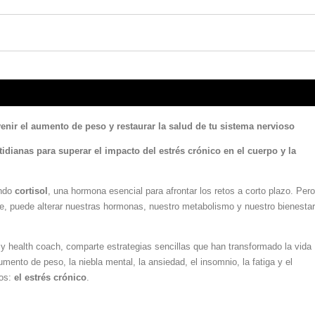
enir el aumento de peso y restaurar la salud de tu sistema nervioso
tidianas para superar el impacto del estrés crónico en el cuerpo y la
ando
cortisol
, una hormona esencial para afrontar los retos a corto plazo. Pero
e, puede alterar nuestras hormonas, nuestro metabolismo y nuestro bienestar
l y health coach, comparte estrategias sencillas que han transformado la vida
ento de peso, la niebla mental, la ansiedad, el insomnio, la fatiga y el
ios:
el estrés crónico
.