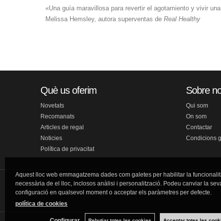
«Una guía maravillosa para revertir el agotamiento y vivir u
Melissa Hemsley, autora superventas de
Real
Healthy
Què us oferim
Sobre no
Novetats
Qui som
Recomanats
On som
Articles de regal
Contactar
Noticies
Condicions 
Política de privacitat
Aquest lloc web emmagatzema dades com galetes per habilitar la funcionalit
necessària de el lloc, inclosos anàlisi i personalització. Podeu canviar la sev
configuració en qualsevol moment o acceptar els paràmetres per defecte.
política de cookies
Configurar
Rebutjar totes les cookies
Acceptar totes les cook