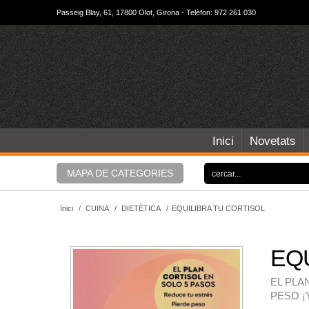
Passeig Blay, 61, 17800 Olot, Girona - Telèfon: 972 261 030
Inici
Novetats
MAPA DE CATEGORIES
Inici
/
CUINA
/
DIETÈTICA
/
EQUILIBRA TU CORTISOL
EQ
EL PLA
PESO ¡