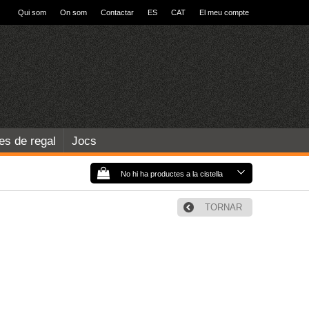
Qui som
On som
Contactar
ES
CAT
El meu compte
les de regal
Jocs
No hi ha productes a la cistella
TORNAR