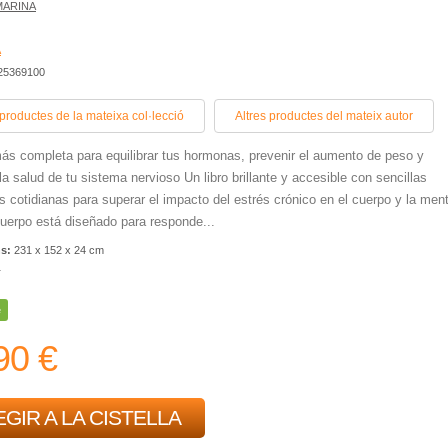
MARINA
A
425369100
 productes de la mateixa col·lecció
Altres productes del mateix autor
ás completa para equilibrar tus hormonas, prevenir el aumento de peso y
 la salud de tu sistema nervioso Un libro brillante y accesible con sencillas
s cotidianas para superar el impacto del estrés crónico en el cuerpo y la men
uerpo está diseñado para responde...
ns:
231 x 152 x 24 cm
r
e
90 €
GIR A LA CISTELLA