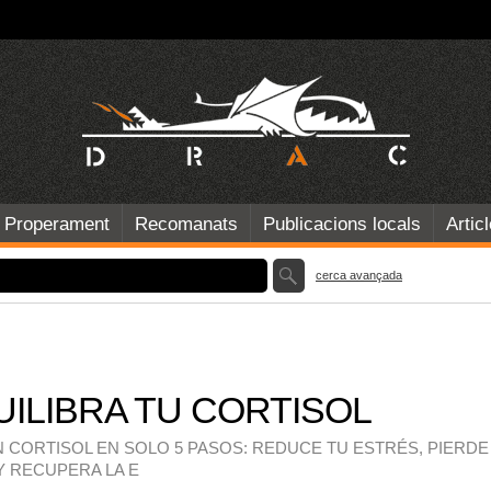
Properament
Recomanats
Publicacions locals
Artic
cerca avançada
UILIBRA TU CORTISOL
N CORTISOL EN SOLO 5 PASOS: REDUCE TU ESTRÉS, PIERDE
Y RECUPERA LA E