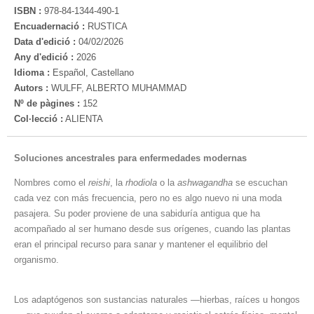
ISBN :
978-84-1344-490-1
Encuadernació :
RUSTICA
Data d'edició :
04/02/2026
Any d'edició :
2026
Idioma :
Español, Castellano
Autors :
WULFF, ALBERTO MUHAMMAD
Nº de pàgines :
152
Col·lecció :
ALIENTA
Soluciones ancestrales para enfermedades modernas
Nombres como el
reishi
, la
rhodiola
o la
ashwagandha
se escuchan
cada vez con más frecuencia, pero no es algo nuevo ni una moda
pasajera. Su poder proviene de una sabiduría antigua que ha
acompañado al ser humano desde sus orígenes, cuando las plantas
eran el principal recurso para sanar y mantener el equilibrio del
organismo.
Los adaptógenos son sustancias naturales —hierbas, raíces u hongos