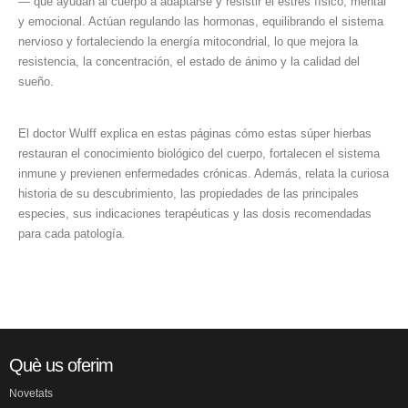
— que ayudan al cuerpo a adaptarse y resistir el estrés físico, mental
y emocional. Actúan regulando las hormonas, equilibrando el sistema
nervioso y fortaleciendo la energía mitocondrial, lo que mejora la
resistencia, la concentración, el estado de ánimo y la calidad del
sueño.
El doctor Wulff explica en estas páginas cómo estas súper hierbas
restauran el conocimiento biológico del cuerpo, fortalecen el sistema
inmune y previenen enfermedades crónicas. Además, relata la curiosa
historia de su descubrimiento, las propiedades de las principales
especies, sus indicaciones terapéuticas y las dosis recomendadas
para cada patología.
Què us oferim
Novetats