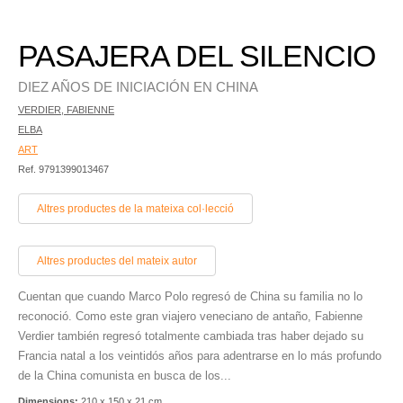
PASAJERA DEL SILENCIO
DIEZ AÑOS DE INICIACIÓN EN CHINA
VERDIER, FABIENNE
ELBA
ART
Ref. 9791399013467
Altres productes de la mateixa col·lecció
Altres productes del mateix autor
Cuentan que cuando Marco Polo regresó de China su familia no lo
reconoció. Como este gran viajero veneciano de antaño, Fabienne
Verdier también regresó totalmente cambiada tras haber dejado su
Francia natal a los veintidós años para adentrarse en lo más profundo
de la China comunista en busca de los...
Dimensions:
210 x 150 x 21 cm