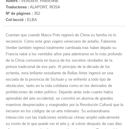
Autors :
VERDIER, FABIENNE
Traductores :
ALAPONT, ROSA
Nº de pàgines :
352
Col·lecció :
ELBA
Cuentan que cuando Marco Polo regresó de China su familia no lo
reconoció. Como este gran viajero veneciano de antaño, Fabienne
Verdier también regresó totalmente cambiada tras haber dejado su
Francia natal a los veintidós años para adentrarse en lo más profundo
de la China comunista en busca de los secretos olvidados de la
pintura tradicional de ese país. Al principio de la década de los
ochenta, esta brillante estudiante de Bellas Artes ingresó en una
escuela de la provincia de Sichuan y se enfrentó a todo tipo de
obstáculos, tanto en la vida cotidiana como en los derivados de
prohibiciones de orden político. Dejando atrás todo cuanto había
aprendido del arte occidental, se convirtió en alumna de grandes
maestros despreciados y marginados por la Revolución Cultural que la
iniciaron en los códigos de un arte milenario. Su extraordinaria
interacción con las tradiciones estéticas chinas amplió radicalmente
su visión de lo que puede ser el arte y, al volver después de casi diez