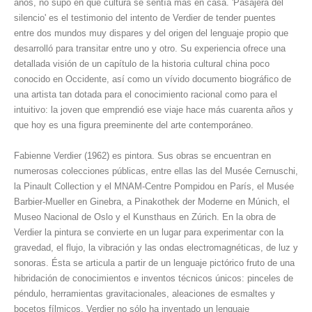
años, no supo en qué cultura se sentía más en casa. 'Pasajera del
silencio' es el testimonio del intento de Verdier de tender puentes
entre dos mundos muy dispares y del origen del lenguaje propio que
desarrolló para transitar entre uno y otro. Su experiencia ofrece una
detallada visión de un capítulo de la historia cultural china poco
conocido en Occidente, así como un vívido documento biográfico de
una artista tan dotada para el conocimiento racional como para el
intuitivo: la joven que emprendió ese viaje hace más cuarenta años y
que hoy es una figura preeminente del arte contemporáneo.
Fabienne Verdier (1962) es pintora. Sus obras se encuentran en
numerosas colecciones públicas, entre ellas las del Musée Cernuschi,
la Pinault Collection y el MNAM-Centre Pompidou en París, el Musée
Barbier-Mueller en Ginebra, a Pinakothek der Moderne en Múnich, el
Museo Nacional de Oslo y el Kunsthaus en Zúrich. En la obra de
Verdier la pintura se convierte en un lugar para experimentar con la
gravedad, el flujo, la vibración y las ondas electromagnéticas, de luz y
sonoras. Ésta se articula a partir de un lenguaje pictórico fruto de una
hibridación de conocimientos e inventos técnicos únicos: pinceles de
péndulo, herramientas gravitacionales, aleaciones de esmaltes y
bocetos fílmicos. Verdier no sólo ha inventado un lenguaje