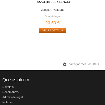
PASAJERA DEL SILENCIO
VERDIER, FABIENNE
Descatalogat
23,50 €
VEURE DETALLS
carregar més resultats
Què us oferim
Novetats
Recomanats
Articles de regal
Noticies