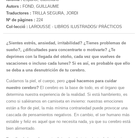
Autors :
FOND, GUILLAUME
Traductores :
TRILLA SEGURA, JORDI
Nº de pàgines :
224
Col·lecció :
LAROUSSE - LIBROS ILUSTRADOS/ PRÁCTICOS
¿Sientes estrés, ansiedad, irritabilidad? ¿Tienes problemas de
sueño?, ¿dificultades para concentrarte o motivarte? ¿Te
deprimes con la llegada del otoño, cada vez que vuelves de
vacaciones o incluso cada lunes? Si es así, es probable que ello
se deba a una desnutrición de tu cerebro.
Cuidamos la piel, el cuerpo, pero
¿qué hacemos para cuidar
nuestro cerebro?
El cerebro es la base de todo, es el órgano que
determina nuestra experiencia de la realidad. Si está hambriento, es
como si saliéramos en camiseta en invierno: nuestras emociones
están a flor de piel, la más mínima contrariedad puede provocar una
cascada de pensamientos negativos. En cambio, el ser humano más
estable y feliz es aquel que no necesita nada, ya que su cerebro está
bien alimentado.