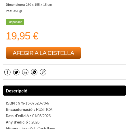
Dimensions:
230 x 155 x 15 cm
Pes:
351 gr
Disponible
19,95 €
AFEGIR A LA CISTELLA
Descripció
ISBN :
979-13-87520-78-6
Encuadernació :
RUSTICA
Data d'edició :
01/03/2026
Any d'edició :
2026
Idioma :
Español, Castellano