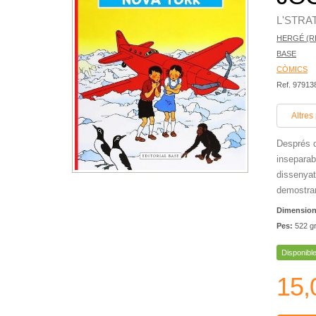
L'STRAT
HERGÉ (R
BASE
CÒMICS
Ref. 9791
Altres
Després d
inseparab
dissenyat
demostrar 
Dimensio
Pes:
522 g
Disponibl
15,