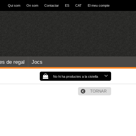
Qui som
On som
Contactar
ES
CAT
El meu compte
les de regal
Jocs
No hi ha productes a la cistella
TORNAR