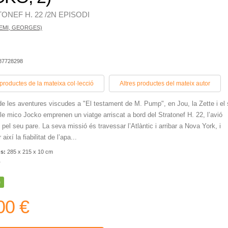
ONEF H. 22 /2N EPISODI
EMI, GEORGES)
387728298
 productes de la mateixa col·lecció
Altres productes del mateix autor
e les aventures viscudes a "El testament de M. Pump", en Jou, la Zette i el
le mico Jocko emprenen un viatge arriscat a bord del Stratonef H. 22, l’avió
 pel seu pare. La seva missió és travessar l’Atlàntic i arribar a Nova York, i
així la fiabilitat de l’apa...
ns:
285 x 215 x 10 cm
r
e
00 €