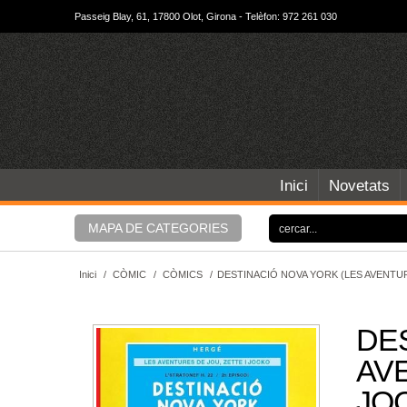
Passeig Blay, 61, 17800 Olot, Girona - Telèfon: 972 261 030
Inici
Novetats
MAPA DE CATEGORIES
Inici
/
CÒMIC
/
CÒMICS
/
DESTINACIÓ NOVA YORK (LES AVENTUR
DE
AVE
JOC