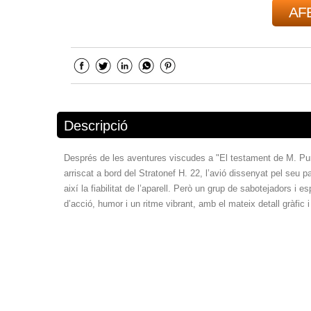
AFE
Descripció
Després de les aventures viscudes a "El testament de M. Pum
arriscat a bord del Stratonef H. 22, l’avió dissenyat pel seu p
així la fiabilitat de l’aparell. Però un grup de sabotejadors i e
d’acció, humor i un ritme vibrant, amb el mateix detall gràfic 