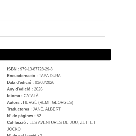
ISBN :
979-13-87728-29-8
Encuadernació :
TAPA DURA
Data d'edició :
01/03/2026
Any d'edició :
2026
Idioma :
CATALÀ
Autors :
HERGÉ (REMI, GEORGES)
Traductores :
JANÉ, ALBERT
Nº de pàgines :
52
Col·lecció :
LES AVENTURES DE JOU, ZETTE I
JOCKO
Nº de col·lecció :
2