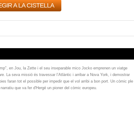
GIR A LA CISTELLA
p", en Jou, la Zette i el seu inseparable mico Jocko emprenen un viatge
are. La seva missió és travessar l’Atlàntic i arribar a Nova York, i demostrar
spies faran tot el possible per impedir que el vol arribi a bon port. Un còmic ple
i narratiu que va fer d'Hergé un pioner del còmic europeu.