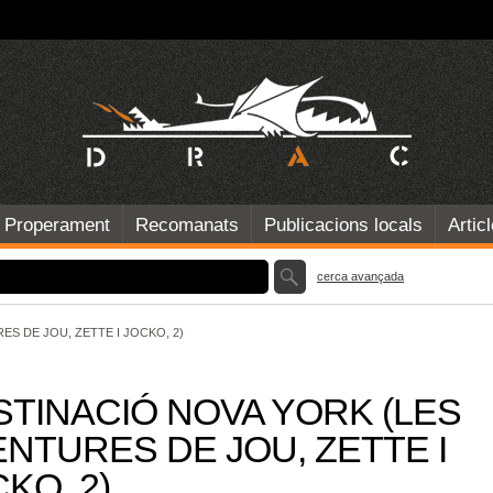
Properament
Recomanats
Publicacions locals
Artic
cerca avançada
ES DE JOU, ZETTE I JOCKO, 2)
STINACIÓ NOVA YORK (LES
NTURES DE JOU, ZETTE I
KO, 2)