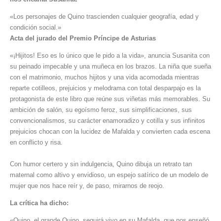
«Los personajes de Quino trascienden cualquier geografía, edad y
condición social.»
Acta del jurado del Premio Príncipe de Asturias
«¡Hijitos! Eso es lo único que le pido a la vida», anuncia Susanita con
su peinado impecable y una muñeca en los brazos. La niña que sueña
con el matrimonio, muchos hijitos y una vida acomodada mientras
reparte cotilleos, prejuicios y melodrama con total desparpajo es la
protagonista de este libro que reúne sus viñetas más memorables. Su
ambición de salón, su egoísmo feroz, sus simplificaciones, sus
convencionalismos, su carácter enamoradizo y cotilla y sus infinitos
prejuicios chocan con la lucidez de Mafalda y convierten cada escena
en conflicto y risa.
Con humor certero y sin indulgencia, Quino dibuja un retrato tan
maternal como altivo y envidioso, un espejo satírico de un modelo de
mujer que nos hace reír y, de paso, mirarnos de reojo.
La crítica ha dicho:
«Quino, el grande Quino, seguirá vivo en su Mafalda, que nos enseñó