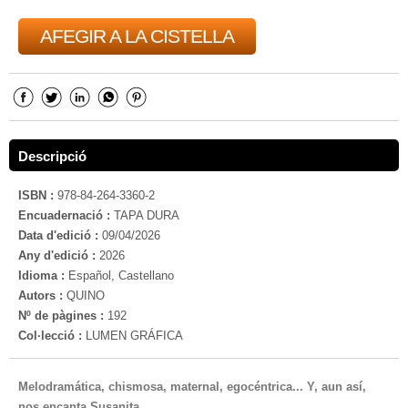
AFEGIR A LA CISTELLA
Descripció
ISBN :
978-84-264-3360-2
Encuadernació :
TAPA DURA
Data d'edició :
09/04/2026
Any d'edició :
2026
Idioma :
Español, Castellano
Autors :
QUINO
Nº de pàgines :
192
Col·lecció :
LUMEN GRÁFICA
Melodramática, chismosa, maternal, egocéntrica... Y, aun así,
nos encanta Susanita.