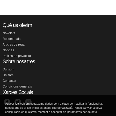
Què us oferim
Novetats
Recomanats
Articles de regal
Noticies
Política de privacitat
Sobre nosaltres
Qui som
On som
Contactar
Condicions generals
Xarxes Socials
Aquest lloc web emmagatzema dades com galetes per habilitar la funcionalitat
necessària de el lloc, inclosos anàlisi i personalització. Podeu canviar la seva
configuració en qualsevol moment o acceptar els paràmetres per defecte.