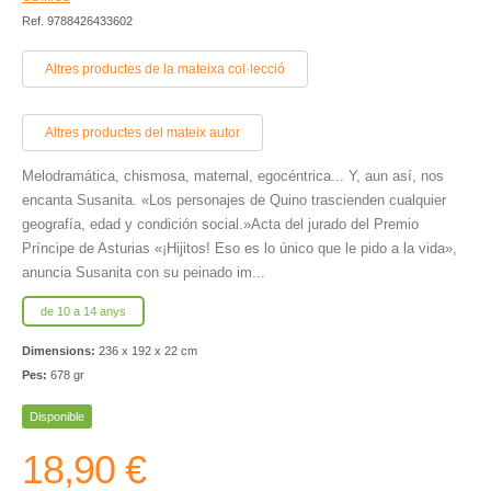
Ref. 9788426433602
Altres productes de la mateixa col·lecció
Altres productes del mateix autor
Melodramática, chismosa, maternal, egocéntrica... Y, aun así, nos
encanta Susanita. «Los personajes de Quino trascienden cualquier
geografía, edad y condición social.»Acta del jurado del Premio
Príncipe de Asturias «¡Hijitos! Eso es lo único que le pido a la vida»,
anuncia Susanita con su peinado im...
de 10 a 14 anys
Dimensions:
236 x 192 x 22 cm
Pes:
678 gr
Disponible
18,90 €