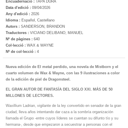
Encuadernació :
TAPA DURA
Data d'edició :
09/04/2026
Any d'edició :
2026
Idioma :
Español, Castellano
Autors :
SANDERSON, BRANDON
Traductores :
VICIANO DELIBANO, MANUEL
Nº de pàgines :
640
Col·lecció :
WAX & WAYNE
Nº de col·lecció :
4
Nueva edición de El metal perdido, una novela de Mistborn y el
cuarto volumen de Wax & Wayne, con las 9 ilustraciones a color
de la edición de piel de Dragonsteel.
EL GRAN AUTOR DE FANTASÍA DEL SIGLO XXI. MÁS DE 50
MILLONES DE LECTORES.
Waxillium Ladrian, vigilante de la ley convertido en senador de la gran
ciudad, lleva años intentando dar caza a la sombría organización
llamada el Grupo -entre cuyos líderes se cuentan su difunto tío y su
hermana-, desde que empezaron a secuestrar a personas con el