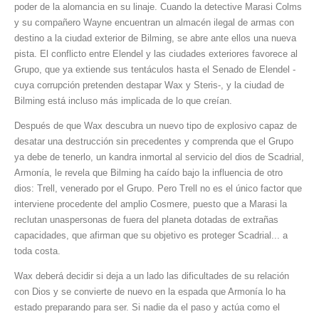
poder de la alomancia en su linaje. Cuando la detective Marasi Colms
y su compañero Wayne encuentran un almacén ilegal de armas con
destino a la ciudad exterior de Bilming, se abre ante ellos una nueva
pista. El conflicto entre Elendel y las ciudades exteriores favorece al
Grupo, que ya extiende sus tentáculos hasta el Senado de Elendel -
cuya corrupción pretenden destapar Wax y Steris-, y la ciudad de
Bilming está incluso más implicada de lo que creían.
Después de que Wax descubra un nuevo tipo de explosivo capaz de
desatar una destrucción sin precedentes y comprenda que el Grupo
ya debe de tenerlo, un kandra inmortal al servicio del dios de Scadrial,
Armonía, le revela que Bilming ha caído bajo la influencia de otro
dios: Trell, venerado por el Grupo. Pero Trell no es el único factor que
interviene procedente del amplio Cosmere, puesto que a Marasi la
reclutan unaspersonas de fuera del planeta dotadas de extrañas
capacidades, que afirman que su objetivo es proteger Scadrial... a
toda costa.
Wax deberá decidir si deja a un lado las dificultades de su relación
con Dios y se convierte de nuevo en la espada que Armonía lo ha
estado preparando para ser. Si nadie da el paso y actúa como el