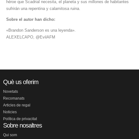
héroe que Scadrial necesita, el planeta y sus millones de habitantes
sufrirán una repentina y calamitosa ruina.
Sobre el autor han dicho:
«Brandon Sanderson es una leyenda».
ALEXELCAPO, @EvilAFM
Què us oferim
Novetats
Recomanats
Articles de regal
Noticies
Política de privacitat
Sobre nosaltres
Qui som