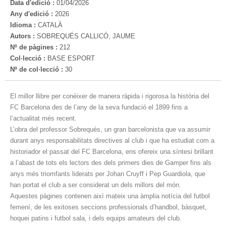
Data d'edició :
01/04/2026
Any d'edició :
2026
Idioma :
CATALÀ
Autors :
SOBREQUÉS CALLICÓ, JAUME
Nº de pàgines :
212
Col·lecció :
BASE ESPORT
Nº de col·lecció :
30
El millor llibre per conèixer de manera ràpida i rigorosa la història del
FC Barcelona des de l’any de la seva fundació el 1899 fins a
l’actualitat més recent.
L’obra del professor Sobrequés, un gran barcelonista que va assumir
durant anys responsabilitats directives al club i que ha estudiat com a
historiador el passat del FC Barcelona, ens ofereix una síntesi brillant
a l’abast de tots els lectors des dels primers dies de Gamper fins als
anys més triomfants liderats per Johan Cruyff i Pep Guardiola, que
han portat el club a ser considerat un dels millors del món.
Aquestes pàgines contenen així mateix una àmplia notícia del futbol
femení, de les exitoses seccions professionals d’handbol, bàsquet,
hoquei patins i futbol sala, i dels equips amateurs del club.