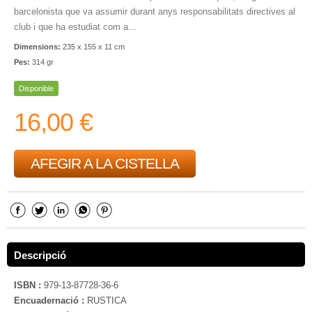
barcelonista que va assumir durant anys responsabilitats directives al
club i que ha estudiat com a...
Dimensions:
235 x 155 x 11 cm
Pes:
314 gr
Disponible
16,00 €
AFEGIR A LA CISTELLA
Descripció
ISBN :
979-13-87728-36-6
Encuadernació :
RUSTICA