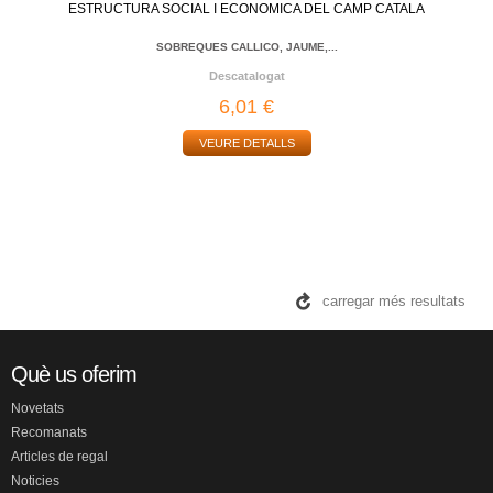
ESTRUCTURA SOCIAL I ECONOMICA DEL CAMP CATALA
SOBREQUES CALLICO, JAUME,...
Descatalogat
6,01 €
VEURE DETALLS
carregar més resultats
Què us oferim
Novetats
Recomanats
Articles de regal
Noticies