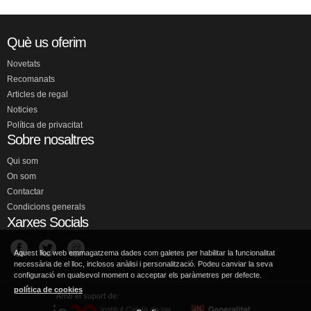
Què us oferim
Novetats
Recomanats
Articles de regal
Noticies
Política de privacitat
Sobre nosaltres
Qui som
On som
Contactar
Condicions generals
Xarxes Socials
Aquest lloc web emmagatzema dades com galetes per habilitar la funcionalitat
necessària de el lloc, inclosos anàlisi i personalització. Podeu canviar la seva
configuració en qualsevol moment o acceptar els paràmetres per defecte.
política de cookies