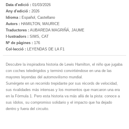
Data d'edició :
01/03/2026
Any d'edició :
2026
Idioma :
Español, Castellano
Autors :
HAMILTON, MAURICE
Traductores :
AUBAREDA MAGRIÑÁ, JAUME
I·lustradors :
SIMS, CAT
Nº de pàgines :
176
Col·lecció :
LEYENDAS DE LA F1
Descubre la inspiradora historia de Lewis Hamilton, el niño que jugaba
con coches teledirigidos y terminó convirtiéndose en una de las
mayores leyendas del automovilismo mundial.
Sumérgete en un recorrido trepidante por sus récords de velocidad,
sus rivalidades más intensas y los momentos que marcaron una era
en la Fórmula 1. Pero esta historia va más allá de la pista: conoce a
sus ídolos, su compromiso solidario y el impacto que ha dejado
dentro y fuera del circuito.