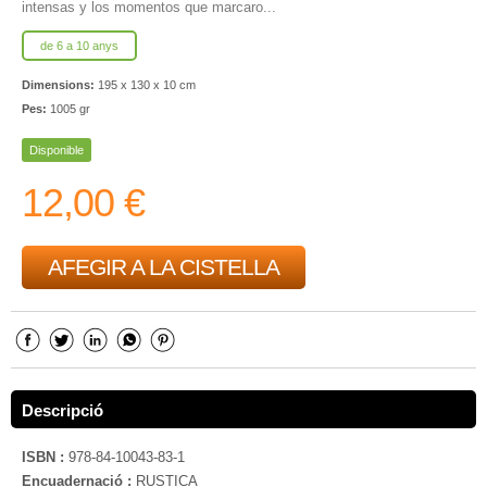
intensas y los momentos que marcaro...
de 6 a 10 anys
Dimensions:
195 x 130 x 10 cm
Pes:
1005 gr
Disponible
12,00 €
AFEGIR A LA CISTELLA
Descripció
ISBN :
978-84-10043-83-1
Encuadernació :
RUSTICA