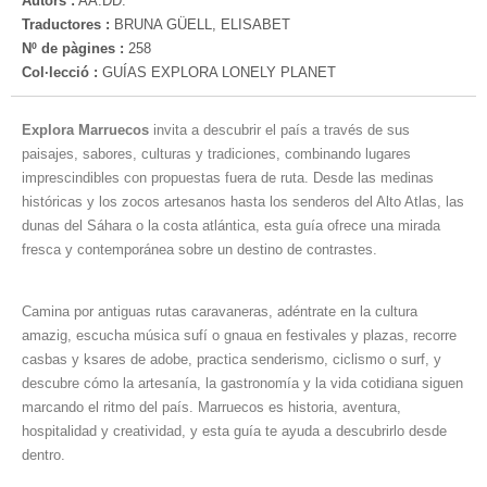
Autors :
AA.DD.
Traductores :
BRUNA GÜELL, ELISABET
Nº de pàgines :
258
Col·lecció :
GUÍAS EXPLORA LONELY PLANET
Explora Marruecos
invita a descubrir el país a través de sus
paisajes, sabores, culturas y tradiciones, combinando lugares
imprescindibles con propuestas fuera de ruta. Desde las medinas
históricas y los zocos artesanos hasta los senderos del Alto Atlas, las
dunas del Sáhara o la costa atlántica, esta guía ofrece una mirada
fresca y contemporánea sobre un destino de contrastes.
Camina por antiguas rutas caravaneras, adéntrate en la cultura
amazig, escucha música sufí o gnaua en festivales y plazas, recorre
casbas y ksares de adobe, practica senderismo, ciclismo o surf, y
descubre cómo la artesanía, la gastronomía y la vida cotidiana siguen
marcando el ritmo del país. Marruecos es historia, aventura,
hospitalidad y creatividad, y esta guía te ayuda a descubrirlo desde
dentro.