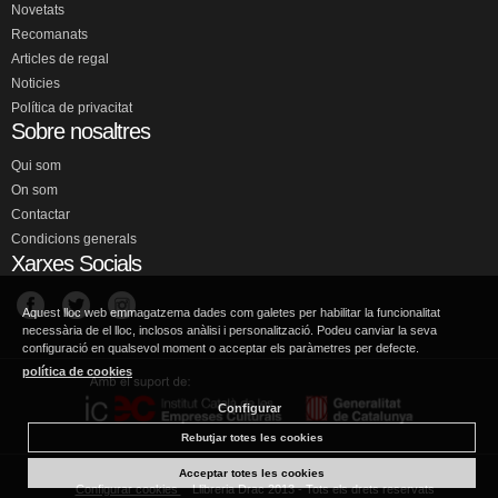
Novetats
Recomanats
Articles de regal
Noticies
Política de privacitat
Sobre nosaltres
Qui som
On som
Contactar
Condicions generals
Xarxes Socials
Aquest lloc web emmagatzema dades com galetes per habilitar la funcionalitat
necessària de el lloc, inclosos anàlisi i personalització. Podeu canviar la seva
configuració en qualsevol moment o acceptar els paràmetres per defecte.
política de cookies
Configurar
Rebutjar totes les cookies
Acceptar totes les cookies
Configurar cookies
Llibreria Drac 2013 - Tots els drets reservats