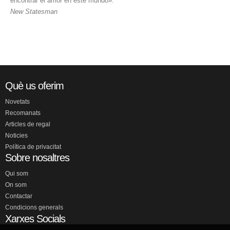
encontrar el amor en este mundo».
New Statesman
Què us oferim
Novetats
Recomanats
Articles de regal
Noticies
Política de privacitat
Sobre nosaltres
Qui som
On som
Contactar
Condicions generals
Xarxes Socials