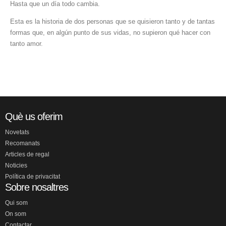
Hasta que un día todo cambia.
Esta es la historia de dos personas que se quisieron tanto y de tantas
formas que, en algún punto de sus vidas, no supieron qué hacer con
tanto amor.
Què us oferim
Novetats
Recomanats
Articles de regal
Noticies
Política de privacitat
Sobre nosaltres
Qui som
On som
Contactar