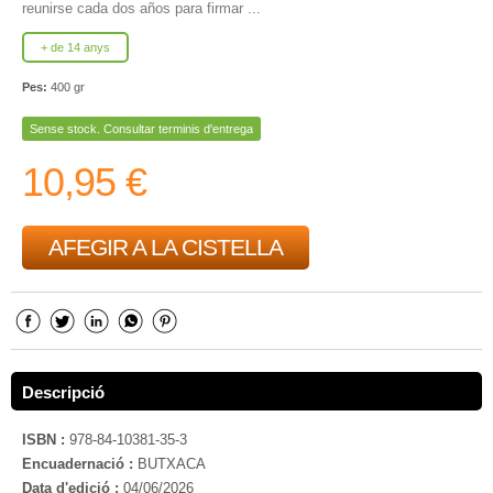
reunirse cada dos años para firmar ...
+ de 14 anys
Pes:
400 gr
Sense stock. Consultar terminis d'entrega
10,95 €
AFEGIR A LA CISTELLA
Descripció
ISBN :
978-84-10381-35-3
Encuadernació :
BUTXACA
Data d'edició :
04/06/2026