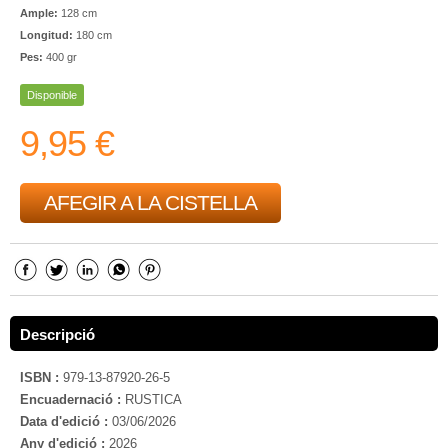
Ample:
128 cm
Longitud:
180 cm
Pes:
400 gr
Disponible
9,95 €
AFEGIR A LA CISTELLA
Descripció
ISBN :
979-13-87920-26-5
Encuadernació :
RUSTICA
Data d'edició :
03/06/2026
Any d'edició :
2026