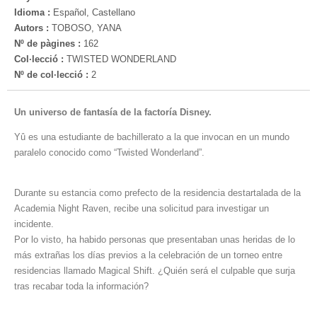
Idioma :
Español, Castellano
Autors :
TOBOSO, YANA
Nº de pàgines :
162
Col·lecció :
TWISTED WONDERLAND
Nº de col·lecció :
2
Un universo de fantasía de la factoría Disney.
Yû es una estudiante de bachillerato a la que invocan en un mundo
paralelo conocido como “Twisted Wonderland”.
Durante su estancia como prefecto de la residencia destartalada de la
Academia Night Raven, recibe una solicitud para investigar un
incidente.
Por lo visto, ha habido personas que presentaban unas heridas de lo
más extrañas los días previos a la celebración de un torneo entre
residencias llamado Magical Shift. ¿Quién será el culpable que surja
tras recabar toda la información?