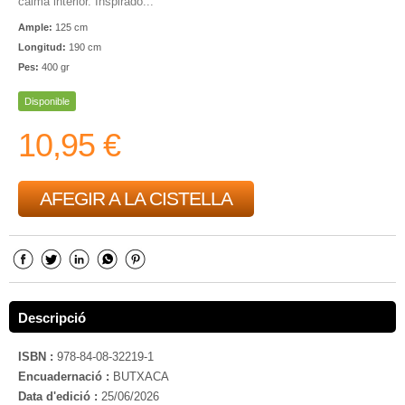
calma interior. Inspirado...
Ample:
125 cm
Longitud:
190 cm
Pes:
400 gr
Disponible
10,95 €
AFEGIR A LA CISTELLA
Descripció
ISBN :
978-84-08-32219-1
Encuadernació :
BUTXACA
Data d'edició :
25/06/2026