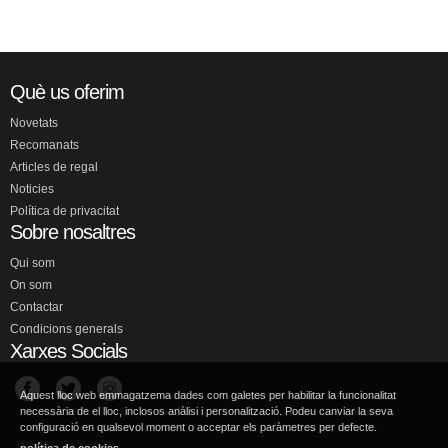
Què us oferim
Novetats
Recomanats
Articles de regal
Noticies
Política de privacitat
Sobre nosaltres
Qui som
On som
Contactar
Condicions generals
Xarxes Socials
Aquest lloc web emmagatzema dades com galetes per habilitar la funcionalitat
necessària de el lloc, inclosos anàlisi i personalització. Podeu canviar la seva
configuració en qualsevol moment o acceptar els paràmetres per defecte.