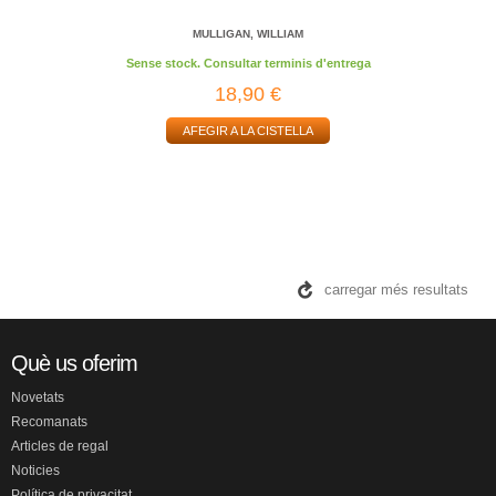
MULLIGAN, WILLIAM
Sense stock. Consultar terminis d'entrega
18,90 €
AFEGIR A LA CISTELLA
carregar més resultats
Què us oferim
Novetats
Recomanats
Articles de regal
Noticies
Política de privacitat