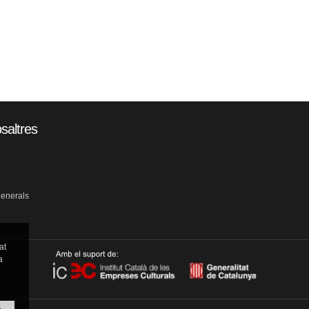
saltres
generals
at
a