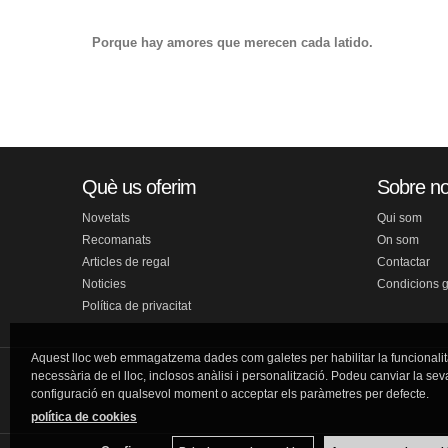
Porque hay amores que merecen cada latido.
Què us oferim
Sobre no
Novetats
Qui som
Recomanats
On som
Articles de regal
Contactar
Noticies
Condicions 
Política de privacitat
Aquest lloc web emmagatzema dades com galetes per habilitar la funcionalit
necessària de el lloc, inclosos anàlisi i personalització. Podeu canviar la sev
configuració en qualsevol moment o acceptar els paràmetres per defecte.
política de cookies