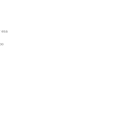
r esa
po