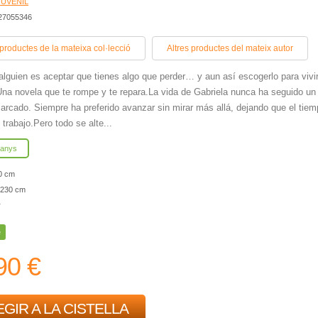
JUVENIL
427055346
 productes de la mateixa col·lecció
Altres productes del mateix autor
alguien es aceptar que tienes algo que perder… y aun así escogerlo para vivi
 Una novela que te rompe y te repara.La vida de Gabriela nunca ha seguido un
rcado. Siempre ha preferido avanzar sin mirar más allá, dejando que el tiem
 trabajo.Pero todo se alte...
 anys
0 cm
230 cm
r
e
90 €
GIR A LA CISTELLA