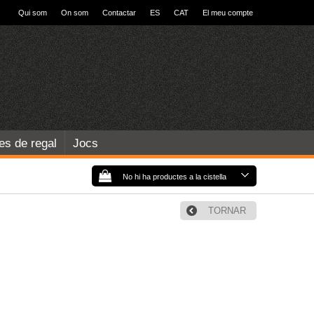
Qui som
On som
Contactar
ES
CAT
El meu compte
les de regal
Jocs
No hi ha productes a la cistella
TORNAR