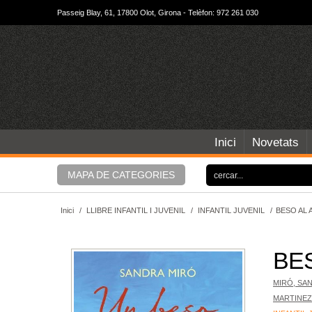
Passeig Blay, 61, 17800 Olot, Girona - Telèfon: 972 261 030
Inici
Novetats
MAPA DE CATEGORIES
Inici
/
LLIBRE INFANTIL I JUVENIL
/
INFANTIL JUVENIL
/
BESO AL 
BES
MIRÓ, SA
MARTINEZ