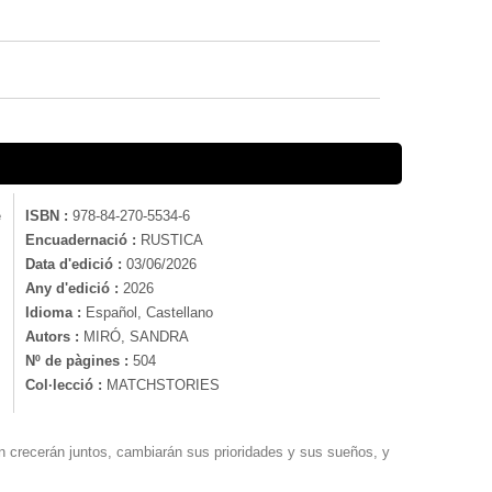
e
ISBN :
978-84-270-5534-6
Encuadernació :
RUSTICA
Data d'edició :
03/06/2026
Any d'edició :
2026
Idioma :
Español, Castellano
Autors :
MIRÓ, SANDRA
Nº de pàgines :
504
Col·lecció :
MATCHSTORIES
n crecerán juntos, cambiarán sus prioridades y sus sueños, y