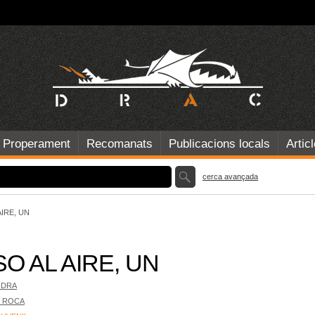
Properament
Recomanats
Publicacions locals
Artic
cerca avançada
AIRE, UN
O AL AIRE, UN
NDRA
 ROCA