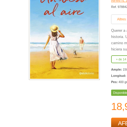
INFANTIL 
Ref. 9788
Altres
Querer a 
historia.
camino ma
hiciera su
+ de 14
Ample:
15
Longitud:
Pes:
400 g
Disponibl
18,
AFE