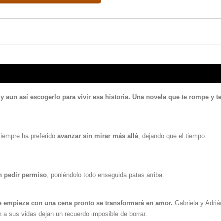
 aun así escogerlo para vivir esa historia. Una novela que te rompe y t
iempre ha preferido
avanzar sin mirar más allá
, dejando que el tiempo
in pedir permiso
, poniéndolo todo enseguida patas arriba.
e empieza con una cena pronto se transformará en amor.
Gabriela y Adriá
a sus vidas dejan un recuerdo imposible de borrar.