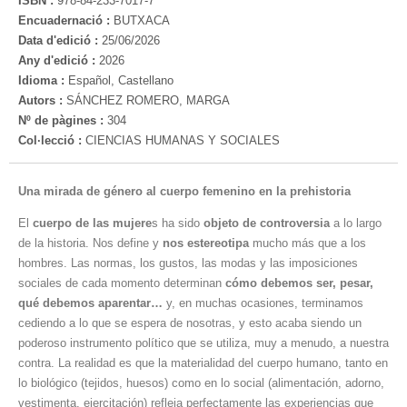
ISBN :
978-84-233-7017-7
Encuadernació :
BUTXACA
Data d'edició :
25/06/2026
Any d'edició :
2026
Idioma :
Español, Castellano
Autors :
SÁNCHEZ ROMERO, MARGA
Nº de pàgines :
304
Col·lecció :
CIENCIAS HUMANAS Y SOCIALES
Una mirada de género al cuerpo femenino en la prehistoria
El
cuerpo de las mujere
s ha sido
objeto de controversia
a lo largo
de la historia. Nos define y
nos estereotipa
mucho más que a los
hombres. Las normas, los gustos, las modas y las imposiciones
sociales de cada momento determinan
cómo debemos ser, pesar,
qué debemos aparentar…
y, en muchas ocasiones, terminamos
cediendo a lo que se espera de nosotras, y esto acaba siendo un
poderoso instrumento político que se utiliza, muy a menudo, a nuestra
contra. La realidad es que la materialidad del cuerpo humano, tanto en
lo biológico (tejidos, huesos) como en lo social (alimentación, adorno,
vestimenta, ejercitación) refleja perfectamente las experiencias que