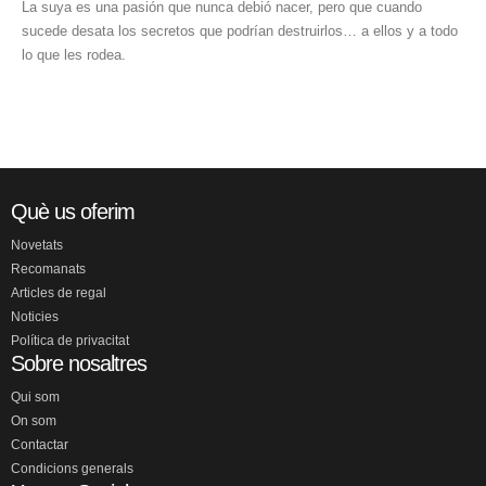
La suya es una pasión que nunca debió nacer, pero que cuando
sucede desata los secretos que podrían destruirlos… a ellos y a todo
lo que les rodea.
Què us oferim
Novetats
Recomanats
Articles de regal
Noticies
Política de privacitat
Sobre nosaltres
Qui som
On som
Contactar
Condicions generals