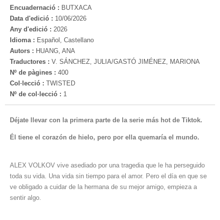
Encuadernació :
BUTXACA
Data d'edició :
10/06/2026
Any d'edició :
2026
Idioma :
Español, Castellano
Autors :
HUANG, ANA
Traductores :
V. SÁNCHEZ, JULIA/GASTÓ JIMÉNEZ, MARIONA
Nº de pàgines :
400
Col·lecció :
TWISTED
Nº de col·lecció :
1
Déjate llevar con la primera parte de la serie más hot de Tiktok.
Él tiene el corazón de hielo, pero por ella quemaría el mundo.
ALEX VOLKOV vive asediado por una tragedia que le ha perseguido
toda su vida. Una vida sin tiempo para el amor. Pero el día en que se
ve obligado a cuidar de la hermana de su mejor amigo, empieza a
sentir algo.