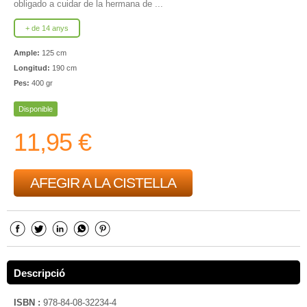
obligado a cuidar de la hermana de ...
+ de 14 anys
Ample:
125 cm
Longitud:
190 cm
Pes:
400 gr
Disponible
11,95 €
AFEGIR A LA CISTELLA
Descripció
ISBN :
978-84-08-32234-4