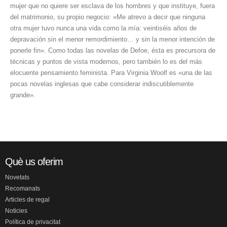
mujer que no quiere ser esclava de los hombres y que instituye, fuera
del matrimonio, su propio negocio: «Me atrevo a decir que ninguna
otra mujer tuvo nunca una vida como la mía: veintiséis años de
depravación sin el menor remordimiento… y sin la menor intención de
ponerle fin». Como todas las novelas de Defoe, ésta es precursora de
técnicas y puntos de vista modernos, pero también lo es del más
elocuente pensamiento feminista. Para Virginia Woolf es «una de las
pocas novelas inglesas que cabe considerar indiscutiblemente
grande».
Què us oferim
Novetats
Recomanats
Articles de regal
Noticies
Política de privacitat