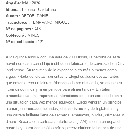
Any d'edició :
2026
Idioma :
Español, Castellano
Autors :
DEFOE, DANIEL
Traductores :
TEMPRANO, MIGUEL
Nº de pàgines :
416
Col·lecció :
MINUS
Nº de col·lecció :
121
A los quince años y con una dote de 2000 libras, la heroína de esta
novela se casa con el hijo inútil de un fabricante de cerveza de la City
londinense. Su resumen de la experiencia es más o menos como
sigue: «Nada de idiotas, señoritas… Elegid cualquier cosa… antes
que casaros con un idiota». Abandonada por el marido, se encuentra
«con cinco niños y ni un penique para alimentarlos». En tales
circunstancias, las imprevistas atenciones de su casero conducen a
una situación cada vez menos equívoca. Luego vendrán un príncipe
alemán, un mercader holandés, el mismísimo rey de Inglaterra… y
una carrera brillante llena de secretos, amenazas, huidas, crímenes y
dinero. Roxana o la cortesana afortunada (1724), inédita en español
hasta hoy, narra con insólito brío y precoz claridad la historia de una