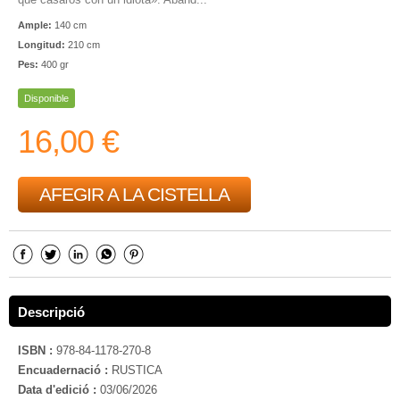
Ample:
140 cm
Longitud:
210 cm
Pes:
400 gr
Disponible
16,00 €
AFEGIR A LA CISTELLA
Descripció
ISBN :
978-84-1178-270-8
Encuadernació :
RUSTICA
Data d'edició :
03/06/2026