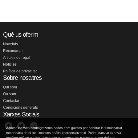
Què us oferim
Novetats
Recomanats
Articles de regal
Noticies
Política de privacitat
Sobre nosaltres
Qui som
On som
Contactar
Condicions generals
Xarxes Socials
Aquest lloc web emmagatzema dades com galetes per habilitar la funcionalitat
necessària de el lloc, inclosos anàlisi i personalització. Podeu canviar la seva
configuració en qualsevol moment o acceptar els paràmetres per defecte.