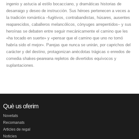
ingenio y astucia al estilo bocacciano, y dramáticas historias de
desarraigo y deseo de instrucción. Sus héroes pertenecen a veces a
la tradición romántica –fugitivos, contrabandistas, húsares, ausentes
reaparecidos, caballeros melancólicos, cónyuges arrepentidos– y sus
heroínas se debaten entre seguir mecánicamente el camino que les
«ha tocado en suerte» y «pensar que el camino que uno no tomó
habría sido el mejor». Parejas que nunca se unirán, por caprichos del
carácter y del destino, protagonizan anécdotas trágicas o enredos de
comedia shakes-peareana repletos de divertidos equívocos y
suplantaciones.
Què us oferim
Novetats
Recomanats
Articles de regal
Noticies