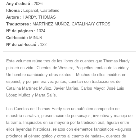
Any d'edició :
2026
Idioma :
Español, Castellano
Autors :
HARDY, THOMAS
Traductores :
MARTÍNEZ MUÑOZ, CATALINA/Y OTROS
Nº de pàgines :
1024
Col·lecció :
MINUS
Nº de col·lecció :
122
Este volumen reúne tres de los libros de cuentos que Thomas Hardy
publicó en vida –Cuentos de Wessex, Pequeñas ironías de la vida y
Un hombre cambiado y otros relatos–. Muchos de ellos inéditos en
español, y por primera vez juntos, cuentan con traducciones de
Catalina Martínez Muñoz, Javier Marías, Carlos Mayor, José Luis
López Muñoz y Marta Salís.
Los Cuentos de Thomas Hardy son un auténtico compendio de
maestría narrativa, presentación de personajes, inventiva y manejo de
la trama. Inspirados en su mayoría por la tradición oral, figuran entre
ellos leyendas históricas, relatos con elementos fantásticos –algunos
próximos al género gótico y otros al cuento de hadas–, cuentos de