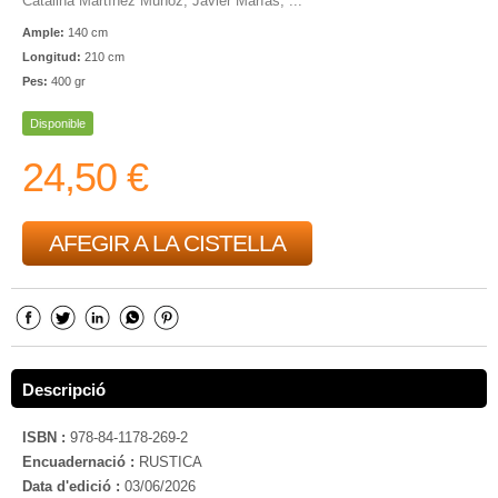
Catalina Martínez Muñoz, Javier Marías, ...
Ample:
140 cm
Longitud:
210 cm
Pes:
400 gr
Disponible
24,50 €
AFEGIR A LA CISTELLA
Descripció
ISBN :
978-84-1178-269-2
Encuadernació :
RUSTICA
Data d'edició :
03/06/2026