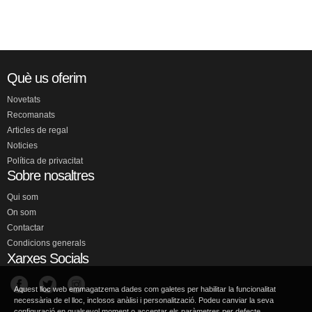
Què us oferim
Novetats
Recomanats
Articles de regal
Noticies
Política de privacitat
Sobre nosaltres
Qui som
On som
Contactar
Condicions generals
Xarxes Socials
Aquest lloc web emmagatzema dades com galetes per habilitar la funcionalitat
necessària de el lloc, inclosos anàlisi i personalització. Podeu canviar la seva
configuració en qualsevol moment o acceptar els paràmetres per defecte.