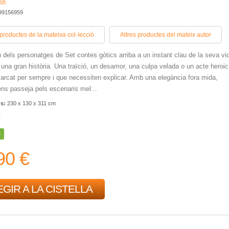
RA
399156959
 productes de la mateixa col·lecció
Altres productes del mateix autor
dels personatges de Set contes gòtics arriba a un instant clau de la seva vi
 una gran història. Una traïció, un desamor, una culpa velada o un acte heroi
arcat per sempre i que necessiten explicar. Amb una elegància fora mida,
ns passeja pels escenaris mel...
ns:
230 x 130 x 311 cm
r
e
90 €
GIR A LA CISTELLA