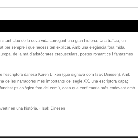
stant clau de la seva vida carregant una gran història. Una traïció, un
at per sempre i que necessiten explicar. Amb una elegància fora mida,
uropa, de la mà d’aristòcrates crepusculars, poetes romàntics i fantasmes
e de l’escriptora danesa Karen Blixen (que signava com Isak Dinesen). Amb
 una de les narradores més importants del segle XX, una escriptora capaç
funditat psicològica fora del comú, cosa que confirmaria més endavant amb
vertir en una història.» Isak Dinesen