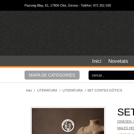
Passeig Blay, 61, 17800 Olot, Girona - Telèfon: 972 261 030
Inici
Novetats
MAPA DE CATEGORIES
Inici
/
LITERATURA
/
LITERATURA
/
SET CONTES GÒTICS
SE
DINESEN, 
MALES HE