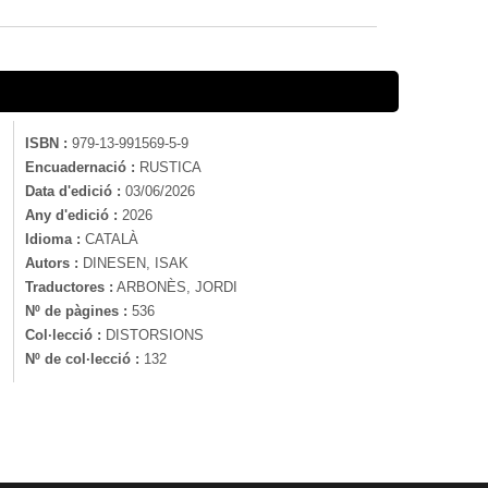
ISBN :
979-13-991569-5-9
Encuadernació :
RUSTICA
Data d'edició :
03/06/2026
Any d'edició :
2026
Idioma :
CATALÀ
Autors :
DINESEN, ISAK
Traductores :
ARBONÈS, JORDI
Nº de pàgines :
536
Col·lecció :
DISTORSIONS
Nº de col·lecció :
132