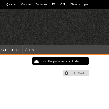
Qui som
On som
Contactar
ES
CAT
El meu compte
les de regal
Jocs
No hi ha productes a la cistella
TORNAR