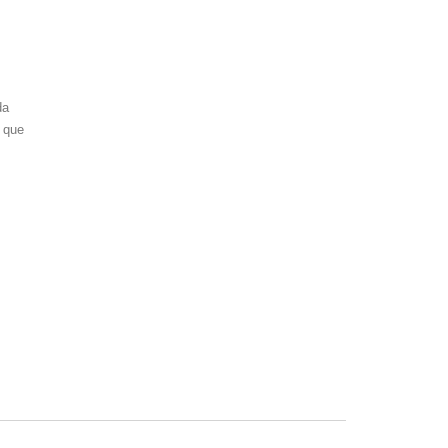
da
c que