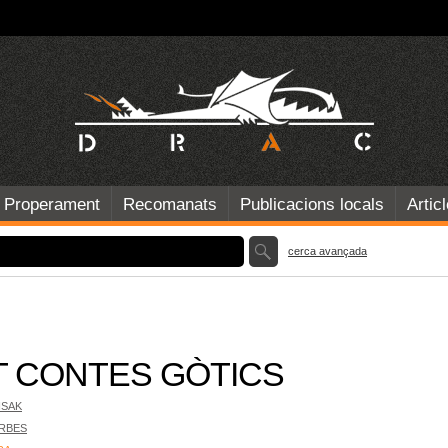
Properament
Recomanats
Publicacions locals
Artic
cerca avançada
T CONTES GÒTICS
ISAK
RBES