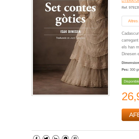
LITERATU
Ref. 9791
Altres
Cadascun 
carregant
els han m
Dinesen e
Dimensio
Pes:
300 g
Disponibl
26,
AFE