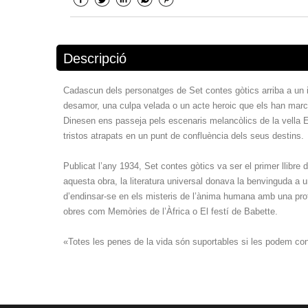
Descripció
Cadascun dels personatges de Set contes gòtics arriba a un in
desamor, una culpa velada o un acte heroic que els han marc
Dinesen ens passeja pels escenaris melancòlics de la vella E
tristos atrapats en un punt de confluència dels seus destins.
Publicat l’any 1934, Set contes gòtics va ser el primer llibr
aquesta obra, la literatura universal donava la benvinguda a
d’endinsar-se en els misteris de l’ànima humana amb una pro
obres com Memòries de l’Àfrica o El festí de Babette.
«Totes les penes de la vida són suportables si les podem con