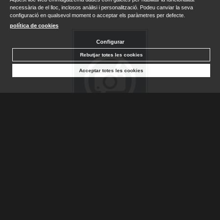
necessària de el lloc, inclosos anàlisi i personalització. Podeu canviar la seva
configuració en qualsevol moment o acceptar els paràmetres per defecte.
política de cookies
Configurar
Rebutjar totes les cookies
Acceptar totes les cookies
SET CONTES GOTICS
DINESEN, ISAK
Sense stock. Consultar terminis d'entrega
23,20 €
AFEGIR A LA CISTELLA