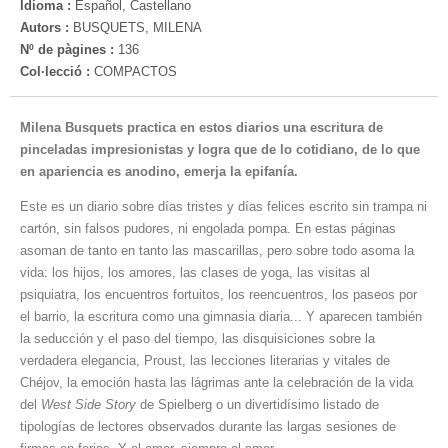
Idioma :
Español, Castellano
Autors :
BUSQUETS, MILENA
Nº de pàgines :
136
Col·lecció :
COMPACTOS
Milena Busquets practica en estos diarios una escritura de
pinceladas impresionistas y logra que de lo cotidiano, de lo que
en apariencia es anodino, emerja la epifanía.
Este es un diario sobre días tristes y días felices escrito sin trampa ni
cartón, sin falsos pudores, ni engolada pompa. En estas páginas
asoman de tanto en tanto las mascarillas, pero sobre todo asoma la
vida: los hijos, los amores, las clases de yoga, las visitas al
psiquiatra, los encuentros fortuitos, los reencuentros, los paseos por
el barrio, la escritura como una gimnasia diaria... Y aparecen también
la seducción y el paso del tiempo, las disquisiciones sobre la
verdadera elegancia, Proust, las lecciones literarias y vitales de
Chéjov, la emoción hasta las lágrimas ante la celebración de la vida
del
West Side Story
de Spielberg o un divertidísimo listado de
tipologías de lectores observados durante las largas sesiones de