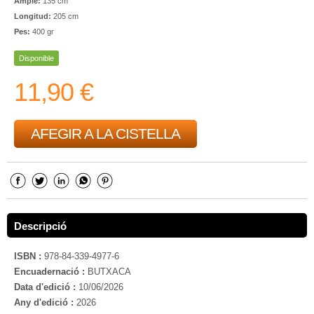
Ample:
135 cm
Longitud:
205 cm
Pes:
400 gr
Disponible
11,90 €
AFEGIR A LA CISTELLA
Descripció
ISBN :
978-84-339-4977-6
Encuadernació :
BUTXACA
Data d'edició :
10/06/2026
Any d'edició :
2026