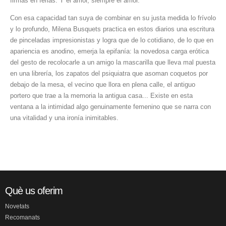
firmas en ferias. Y el amor, siempre el amor.
Con esa capacidad tan suya de combinar en su justa medida lo frívolo
y lo profundo, Milena Busquets practica en estos diarios una escritura
de pinceladas impresionistas y logra que de lo cotidiano, de lo que en
apariencia es anodino, emerja la epifanía: la novedosa carga erótica
del gesto de recolocarle a un amigo la mascarilla que lleva mal puesta
en una librería, los zapatos del psiquiatra que asoman coquetos por
debajo de la mesa, el vecino que llora en plena calle, el antiguo
portero que trae a la memoria la antigua casa... Existe en esta
ventana a la intimidad algo genuinamente femenino que se narra con
una vitalidad y una ironía inimitables.
Què us oferim
Novetats
Recomanats