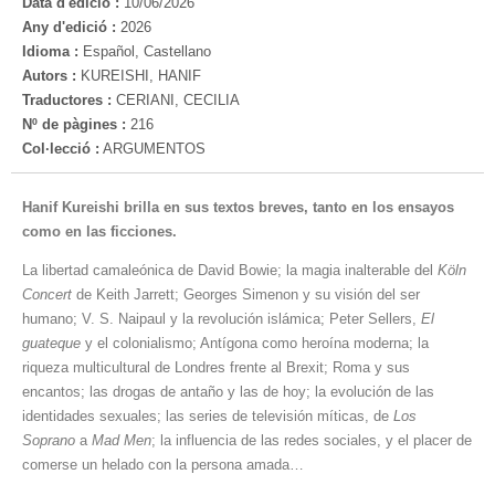
Data d'edició :
10/06/2026
Any d'edició :
2026
Idioma :
Español, Castellano
Autors :
KUREISHI, HANIF
Traductores :
CERIANI, CECILIA
Nº de pàgines :
216
Col·lecció :
ARGUMENTOS
Hanif Kureishi brilla en sus textos breves, tanto en los ensayos
como en las ficciones.
La libertad camaleónica de David Bowie; la magia inalterable del
Köln
Concert
de Keith Jarrett; Georges Simenon y su visión del ser
humano; V. S. Naipaul y la revolución islámica; Peter Sellers,
El
guateque
y el colonialismo; Antígona como heroína moderna; la
riqueza multicultural de Londres frente al Brexit; Roma y sus
encantos; las drogas de antaño y las de hoy; la evolución de las
identidades sexuales; las series de televisión míticas, de
Los
Soprano
a
Mad Men
; la influencia de las redes sociales, y el placer de
comerse un helado con la persona amada…