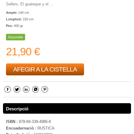
Sellers, El guateque y el ...
Ample:
140 cm
Longitud:
220 cm
Pes:
400 gr
Disponible
21,90 €
AFEGIR A LA CISTELLA
Descripció
ISBN :
978-84-339-4986-8
Encuadernació :
RUSTICA