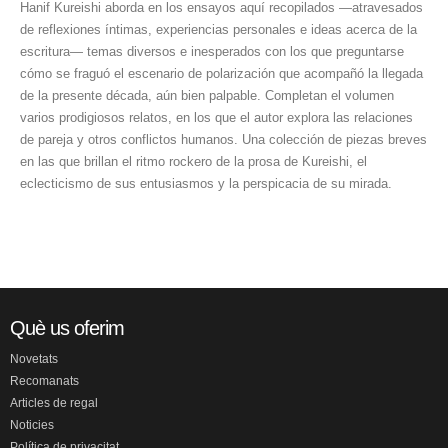
Hanif Kureishi aborda en los ensayos aquí recopilados —atravesados
de reflexiones íntimas, experiencias personales e ideas acerca de la
escritura— temas diversos e inesperados con los que preguntarse
cómo se fraguó el escenario de polarización que acompañó la llegada
de la presente década, aún bien palpable. Completan el volumen
varios prodigiosos relatos, en los que el autor explora las relaciones
de pareja y otros conflictos humanos. Una colección de piezas breves
en las que brillan el ritmo rockero de la prosa de Kureishi, el
eclecticismo de sus entusiasmos y la perspicacia de su mirada.
Què us oferim
Novetats
Recomanats
Articles de regal
Noticies
Política de privacitat