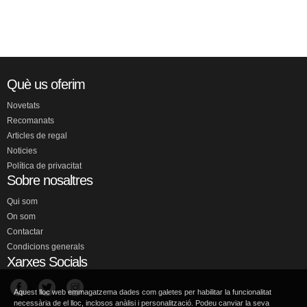
Què us oferim
Novetats
Recomanats
Articles de regal
Noticies
Política de privacitat
Sobre nosaltres
Qui som
On som
Contactar
Condicions generals
Xarxes Socials
Aquest lloc web emmagatzema dades com galetes per habilitar la funcionalitat
necessària de el lloc, inclosos anàlisi i personalització. Podeu canviar la seva