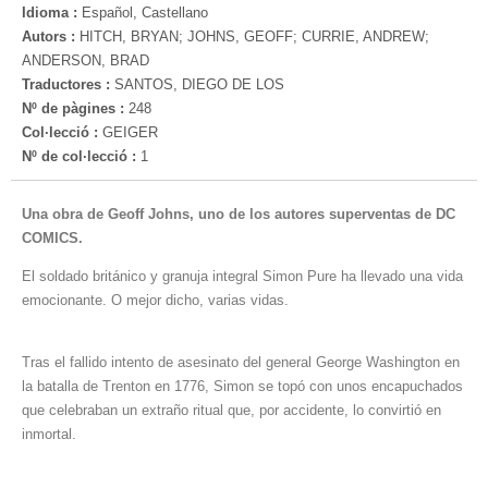
Idioma :
Español, Castellano
Autors :
HITCH, BRYAN; JOHNS, GEOFF; CURRIE, ANDREW;
ANDERSON, BRAD
Traductores :
SANTOS, DIEGO DE LOS
Nº de pàgines :
248
Col·lecció :
GEIGER
Nº de col·lecció :
1
Una obra de Geoff Johns, uno de los autores superventas de DC
COMICS.
El soldado británico y granuja integral Simon Pure ha llevado una vida
emocionante. O mejor dicho, varias vidas.
Tras el fallido intento de asesinato del general George Washington en
la batalla de Trenton en 1776, Simon se topó con unos encapuchados
que celebraban un extraño ritual que, por accidente, lo convirtió en
inmortal.