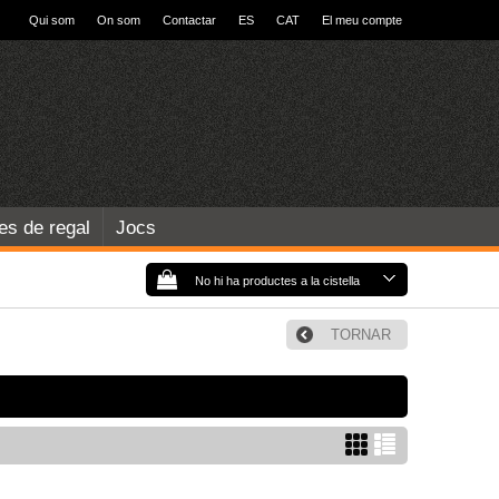
Qui som
On som
Contactar
ES
CAT
El meu compte
les de regal
Jocs
No hi ha productes a la cistella
TORNAR