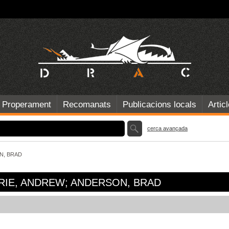
Properament
Recomanats
Publicacions locals
Artic
cerca avançada
N, BRAD
RRIE, ANDREW; ANDERSON, BRAD