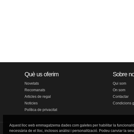
Què us oferim
Sobre no
Novetats
Qui som
Recomanats
On som
Articles de regal
Contactar
Noticies
Condicions 
Política de privacitat
Aquest lloc web emmagatzema dades com galetes per habilitar la funcionalit
necessària de el lloc, inclosos anàlisi i personalització. Podeu canviar la sev