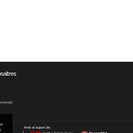
saltres
generals
at
a