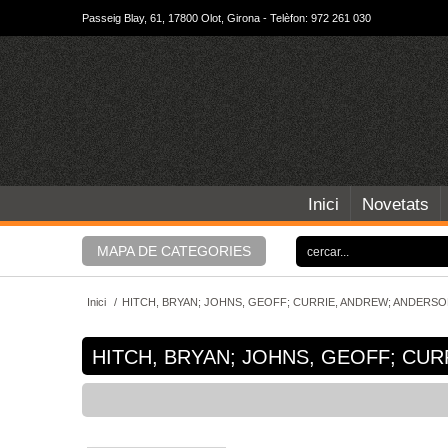
Passeig Blay, 61, 17800 Olot, Girona - Telèfon: 972 261 030
Inici
Novetats
MAPA DE CATEGORIES
Inici
/
HITCH, BRYAN; JOHNS, GEOFF; CURRIE, ANDREW; ANDERSO
HITCH, BRYAN; JOHNS, GEOFF; CU