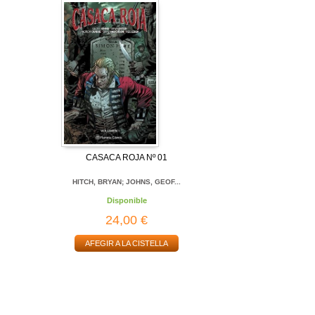
CASACA ROJA Nº 01
HITCH, BRYAN; JOHNS, GEOF...
Disponible
24,00 €
AFEGIR A LA CISTELLA