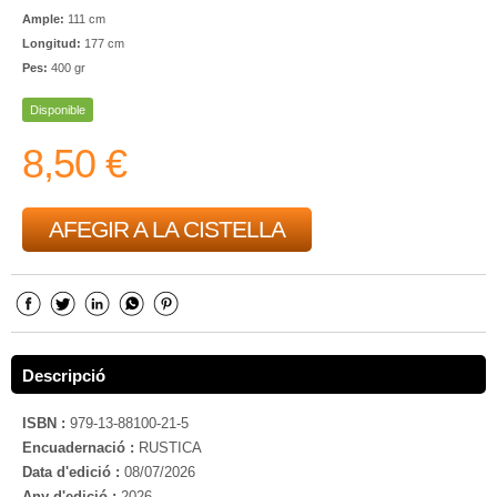
Ample:
111 cm
Longitud:
177 cm
Pes:
400 gr
Disponible
8,50 €
AFEGIR A LA CISTELLA
Descripció
ISBN :
979-13-88100-21-5
Encuadernació :
RUSTICA
Data d'edició :
08/07/2026
Any d'edició :
2026