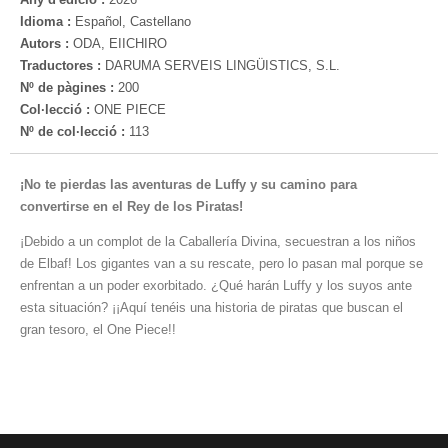
Idioma :
Español, Castellano
Autors :
ODA, EIICHIRO
Traductores :
DARUMA SERVEIS LINGÜISTICS, S.L.
Nº de pàgines :
200
Col·lecció :
ONE PIECE
Nº de col·lecció :
113
¡No te pierdas las aventuras de Luffy y su camino para
convertirse en el Rey de los Piratas!
¡Debido a un complot de la Caballería Divina, secuestran a los niños
de Elbaf! Los gigantes van a su rescate, pero lo pasan mal porque se
enfrentan a un poder exorbitado. ¿Qué harán Luffy y los suyos ante
esta situación? ¡¡Aquí tenéis una historia de piratas que buscan el
gran tesoro, el One Piece!!