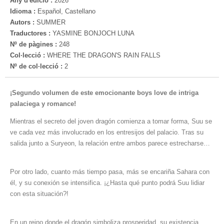
Any d'edició :
2026
Idioma :
Español, Castellano
Autors :
SUMMER
Traductores :
YASMINE BONJOCH LUNA
Nº de pàgines :
248
Col·lecció :
WHERE THE DRAGON'S RAIN FALLS
Nº de col·lecció :
2
¡Segundo volumen de este emocionante boys love de intriga
palaciega y romance!
Mientras el secreto del joven dragón comienza a tomar forma, Suu se
ve cada vez más involucrado en los entresijos del palacio. Tras su
salida junto a Suryeon, la relación entre ambos parece estrecharse…
Por otro lado, cuanto más tiempo pasa, más se encariña Sahara con
él, y su conexión se intensifica. ¡¿Hasta qué punto podrá Suu lidiar
con esta situación?!
En un reino donde el dragón simboliza prosperidad, su existencia