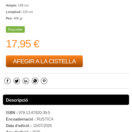
Ample:
148 cm
Longitud:
210 cm
Pes:
400 gr
Disponible
17,95 €
AFEGIR A LA CISTELLA
Descripció
ISBN :
979-13-87920-39-5
Encuadernació :
RUSTICA
Data d'edició :
15/07/2026