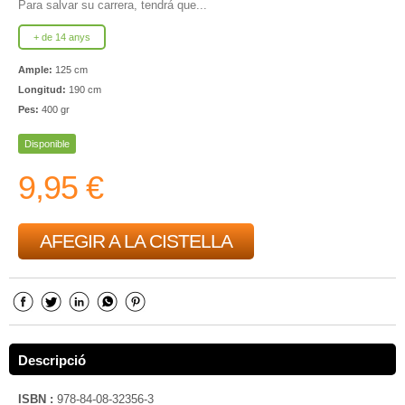
Para salvar su carrera, tendrá que...
+ de 14 anys
Ample:
125 cm
Longitud:
190 cm
Pes:
400 gr
Disponible
9,95 €
AFEGIR A LA CISTELLA
Descripció
ISBN :
978-84-08-32356-3