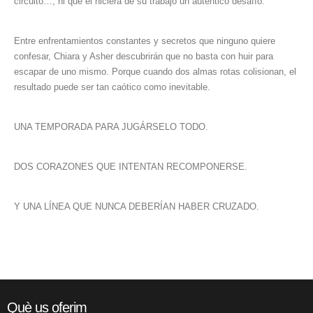
circuito…, ni que él hiciera de su trabajo un auténtico desafío.
Entre enfrentamientos constantes y secretos que ninguno quiere
confesar, Chiara y Asher descubrirán que no basta con huir para
escapar de uno mismo. Porque cuando dos almas rotas colisionan, el
resultado puede ser tan caótico como inevitable.
UNA TEMPORADA PARA JUGÁRSELO TODO.
DOS CORAZONES QUE INTENTAN RECOMPONERSE.
Y UNA LÍNEA QUE NUNCA DEBERÍAN HABER CRUZADO.
Què us oferim