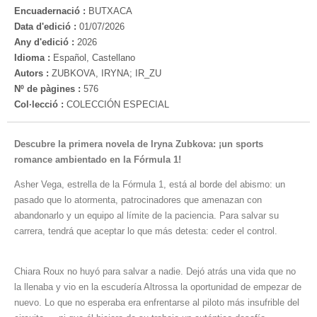
Encuadernació :
BUTXACA
Data d'edició :
01/07/2026
Any d'edició :
2026
Idioma :
Español, Castellano
Autors :
ZUBKOVA, IRYNA; IR_ZU
Nº de pàgines :
576
Col·lecció :
COLECCIÓN ESPECIAL
Descubre la primera novela de Iryna Zubkova: ¡un sports
romance ambientado en la Fórmula 1!
Asher Vega, estrella de la Fórmula 1, está al borde del abismo: un
pasado que lo atormenta, patrocinadores que amenazan con
abandonarlo y un equipo al límite de la paciencia. Para salvar su
carrera, tendrá que aceptar lo que más detesta: ceder el control.
Chiara Roux no huyó para salvar a nadie. Dejó atrás una vida que no
la llenaba y vio en la escudería Altrossa la oportunidad de empezar de
nuevo. Lo que no esperaba era enfrentarse al piloto más insufrible del