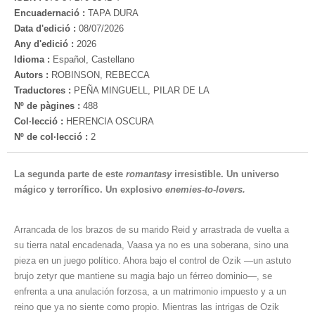
Encuadernació :
TAPA DURA
Data d'edició :
08/07/2026
Any d'edició :
2026
Idioma :
Español, Castellano
Autors :
ROBINSON, REBECCA
Traductores :
PEÑA MINGUELL, PILAR DE LA
Nº de pàgines :
488
Col·lecció :
HERENCIA OSCURA
Nº de col·lecció :
2
La segunda parte de este
romantasy
irresistible. Un universo
mágico y terrorífico. Un explosivo
enemies-to-lovers.
Arrancada de los brazos de su marido Reid y arrastrada de vuelta a
su tierra natal encadenada, Vaasa ya no es una soberana, sino una
pieza en un juego político. Ahora bajo el control de Ozik —un astuto
brujo zetyr que mantiene su magia bajo un férreo dominio—, se
enfrenta a una anulación forzosa, a un matrimonio impuesto y a un
reino que ya no siente como propio. Mientras las intrigas de Ozik