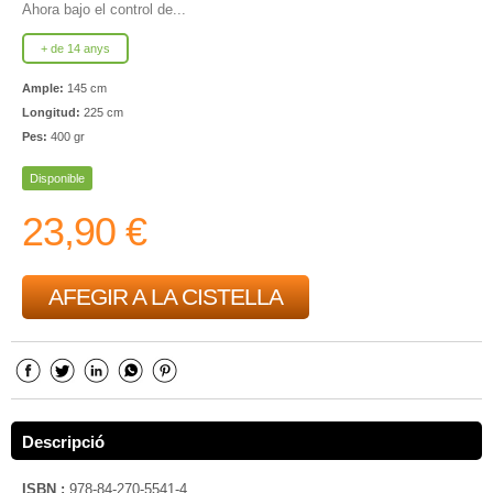
Ahora bajo el control de...
+ de 14 anys
Ample:
145 cm
Longitud:
225 cm
Pes:
400 gr
Disponible
23,90 €
AFEGIR A LA CISTELLA
Descripció
ISBN :
978-84-270-5541-4