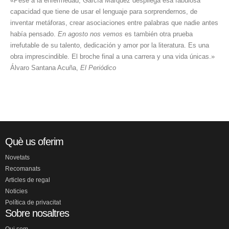
«Pese a la enfermedad, García Márquez despliega esa fabulosa
capacidad que tiene de usar el lenguaje para sorprendernos, de
inventar metáforas, crear asociaciones entre palabras que nadie antes
había pensado.
En agosto nos vemos
es también otra prueba
irrefutable de su talento, dedicación y amor por la literatura. Es una
obra imprescindible. El broche final a una carrera y una vida únicas.»
Álvaro Santana Acuña,
El Periódico
Què us oferim
Novetats
Recomanats
Articles de regal
Noticies
Política de privacitat
Sobre nosaltres
Qui som