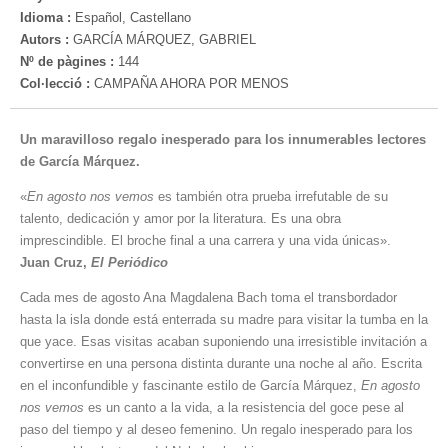
Idioma :
Español, Castellano
Autors :
GARCÍA MÁRQUEZ, GABRIEL
Nº de pàgines :
144
Col·lecció :
CAMPAÑA AHORA POR MENOS
Un maravilloso regalo inesperado para los innumerables lectores
de García Márquez.
«
En agosto nos vemos
es también otra prueba irrefutable de su
talento, dedicación y amor por la literatura. Es una obra
imprescindible. El broche final a una carrera y una vida únicas».
Juan Cruz,
El Periódico
Cada mes de agosto Ana Magdalena Bach toma el transbordador
hasta la isla donde está enterrada su madre para visitar la tumba en la
que yace. Esas visitas acaban suponiendo una irresistible invitación a
convertirse en una persona distinta durante una noche al año. Escrita
en el inconfundible y fascinante estilo de García Márquez,
En agosto
nos vemos
es un canto a la vida, a la resistencia del goce pese al
paso del tiempo y al deseo femenino. Un regalo inesperado para los