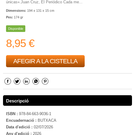
únicas».Juan Cruz, El Periódico Cada me...
Dimensions:
194 x 131 x 15 cm
Pes:
174 gr
Disponible
8,95 €
AFEGIR A LA CISTELLA
Descripció
ISBN :
978-84-663-9036-1
Encuadernació :
BUTXACA
Data d'edició :
02/07/2026
Any d'edició :
2026