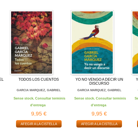
EL
TODOS LOS CUENTOS
YO NO VENGO A DECIR UN
DISCURSO
L
GARCIA MARQUEZ, GABRIEL
GARCIA MARQUEZ, GABRIEL
Sense stock. Consultar terminis
Sense stock. Consultar terminis
S
d'entrega
d'entrega
9,95 €
9,95 €
AFEGIR A LA CISTELLA
AFEGIR A LA CISTELLA