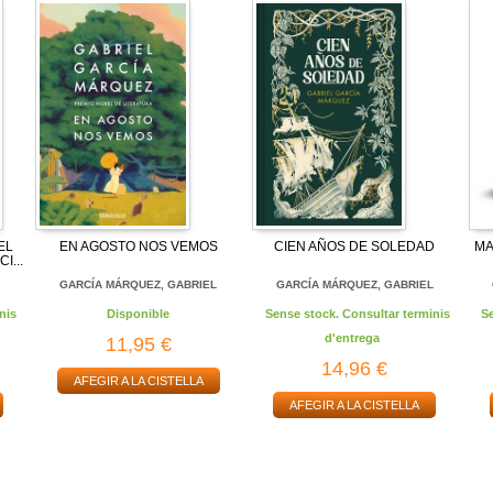
EL
EN AGOSTO NOS VEMOS
CIEN AÑOS DE SOLEDAD
MA
I...
L
GARCÍA MÁRQUEZ, GABRIEL
GARCÍA MÁRQUEZ, GABRIEL
nis
Disponible
Sense stock. Consultar terminis
S
d'entrega
11,95 €
14,96 €
AFEGIR A LA CISTELLA
AFEGIR A LA CISTELLA