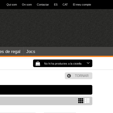
Qui som
On som
Contactar
ES
CAT
El meu compte
les de regal
Jocs
No hi ha productes a la cistella
TORNAR