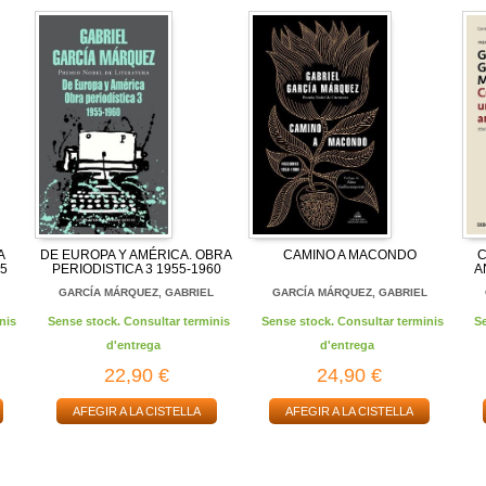
A
DE EUROPA Y AMÉRICA. OBRA
CAMINO A MACONDO
C
55
PERIODISTICA 3 1955-1960
A
L
GARCÍA MÁRQUEZ, GABRIEL
GARCÍA MÁRQUEZ, GABRIEL
nis
Sense stock. Consultar terminis
Sense stock. Consultar terminis
S
d'entrega
d'entrega
22,90 €
24,90 €
AFEGIR A LA CISTELLA
AFEGIR A LA CISTELLA