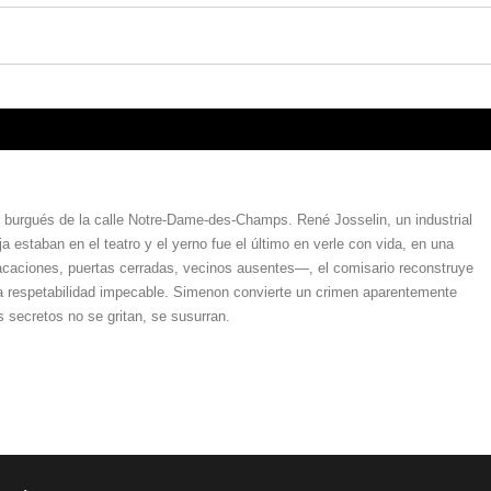
 burgués de la calle Notre-Dame-des-Champs. René Josselin, un industrial
ja estaban en el teatro y el yerno fue el último en verle con vida, en una
vacaciones, puertas cerradas, vecinos ausentes—, el comisario reconstruye
na respetabilidad impecable. Simenon convierte un crimen aparentemente
 secretos no se gritan, se susurran.