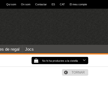
Qui som
On som
Contactar
ES
CAT
El meu compte
les de regal
Jocs
No hi ha productes a la cistella
TORNAR