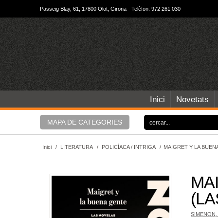
Passeig Blay, 61, 17800 Olot, Girona - Telèfon: 972 261 030
Inici
Novetats
MAPA DE CATEGORIES
Inici
/
LITERATURA
/
POLICÍACA / INTRIGA
/
MAIGRET Y LA BUEN
MA
(L
SIMENON