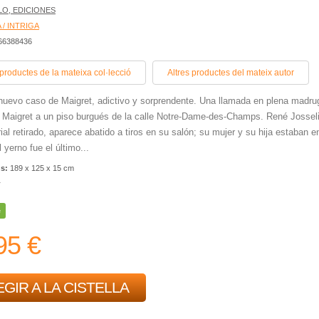
LO, EDICIONES
 / INTRIGA
466388436
 productes de la mateixa col·lecció
Altres productes del mateix autor
nuevo caso de Maigret, adictivo y sorprendente. Una llamada en plena madr
a Maigret a un piso burgués de la calle Notre-Dame-des-Champs. René Josseli
rial retirado, aparece abatido a tiros en su salón; su mujer y su hija estaban e
l yerno fue el último...
ns:
189 x 125 x 15 cm
r
e
95 €
GIR A LA CISTELLA