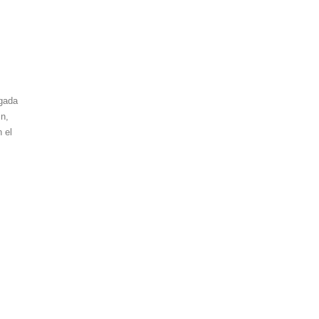
ugada
n,
n el