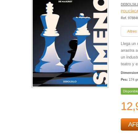
DEBOLSIL
POLICÍACA
Ref. 9788
Altres
Llega un 
arrastra 
un indust
teatro y e
Dimensio
Pes:
174 g
Disponibl
12,
AFE