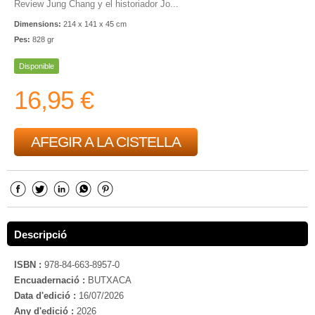
Review Jung Chang y el historiador Jo...
Dimensions:
214 x 141 x 45 cm
Pes:
828 gr
Disponible
16,95 €
AFEGIR A LA CISTELLA
Descripció
ISBN :
978-84-663-8957-0
Encuadernació :
BUTXACA
Data d'edició :
16/07/2026
Any d'edició :
2026