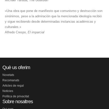
Michael Yahuda,
The Guardian
«Una obra que pone de manifiesto que comunismo y destrucción son
sinónimos, pese a la admiración que la mencionada ideología recibió
y sigue recibiendo desde determinadas instancias académicas y
culturales.»
Alfredo Crespo,
El imparcial
Què us oferim
Novetats
Recomanats
Articles de regal
Noticies
Política de privacitat
Sobre nosaltres