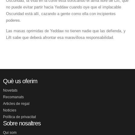
Oscuridad, la vida en la corte está sofocando el alma libre de Lift, que
no puede evitar partir hacia Yeddaw cuando oye que el implacable
Oscuridad está allí, cazando a gente como ella con incipientes
poderes.
Las masas oprimidas de Yeddaw no tienen nadie que las defienda, y
Lift sabe que deberá afrontar esa maravillosa responsabilidad.
Què us oferim
Novetats
Recomanats
Articles de regal
Noticies
Política de privacitat
Sobre nosaltres
Qui som