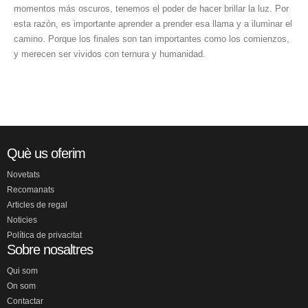
momentos más oscuros, tenemos el poder de hacer brillar la luz. Por
esta razón, es importante aprender a prender esa llama y a iluminar el
camino. Porque los finales son tan importantes como los comienzos,
y merecen ser vividos con ternura y humanidad.
Què us oferim
Novetats
Recomanats
Articles de regal
Noticies
Política de privacitat
Sobre nosaltres
Qui som
On som
Contactar