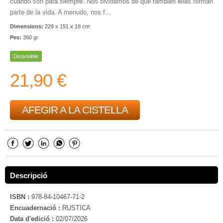
cuando son para siempre. Nos olvidamos de que también ellas forman
parte de la vida. A menudo, nos f...
Dimensions:
229 x 151 x 18 cm
Pes:
360 gr
Disponible
21,90 €
AFEGIR A LA CISTELLA
Descripció
ISBN :
978-84-10467-71-2
Encuadernació :
RUSTICA
Data d'edició :
02/07/2026