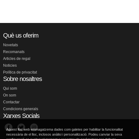
Què us oferim
Novetats
Recomanats
Articles de regal
Noticies
Política de privacitat
Sobre nosaltres
Qui som
On som
Contactar
Condicions generals
Xarxes Socials
Aquest lloc web emmagatzema dades com galetes per habilitar la funcionalitat
necessària de el lloc, inclosos anàlisi i personalització. Podeu canviar la seva