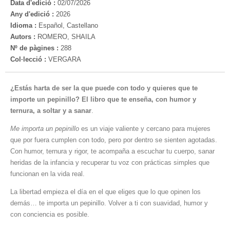
Data d'edició :
02/07/2026
Any d'edició :
2026
Idioma :
Español, Castellano
Autors :
ROMERO, SHAILA
Nº de pàgines :
288
Col·lecció :
VERGARA
¿Estás harta de ser la que puede con todo y quieres que te
importe un pepinillo? El libro que te enseña, con humor y
ternura, a soltar y a sanar
.
Me importa un pepinillo
es un viaje valiente y cercano para mujeres
que por fuera cumplen con todo, pero por dentro se sienten agotadas.
Con humor, ternura y rigor, te acompaña a escuchar tu cuerpo, sanar
heridas de la infancia y recuperar tu voz con prácticas simples que
funcionan en la vida real.
La libertad empieza el día en el que eliges que lo que opinen los
demás… te importa un pepinillo. Volver a ti con suavidad, humor y
con conciencia es posible.