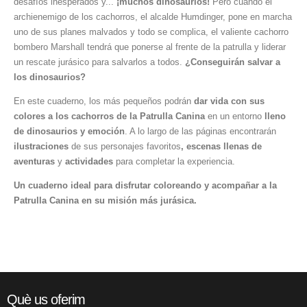
desafíos inesperados y...
¡muchos dinosaurios!
Pero cuando el
archienemigo de los cachorros, el alcalde Humdinger, pone en marcha
uno de sus planes malvados y todo se complica, el valiente cachorro
bombero Marshall tendrá que ponerse al frente de la patrulla y liderar
un rescate jurásico para salvarlos a todos.
¿Conseguirán salvar a
los dinosaurios?
En este cuaderno, los más pequeños podrán
dar vida con sus
colores a los cachorros de la Patrulla Canina
en un entorno
lleno
de dinosaurios y emoción
. A lo largo de las páginas encontrarán
ilustraciones
de sus personajes favoritos
, escenas llenas de
aventuras
y
actividades
para completar la experiencia.
Un cuaderno ideal para
disfrutar coloreando y acompañar a la
Patrulla Canina en su misión más
jurásica.
Què us oferim