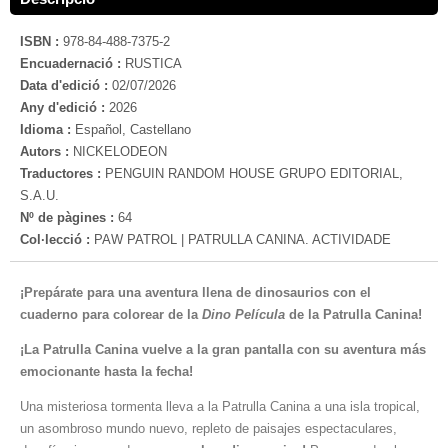
ISBN :
978-84-488-7375-2
Encuadernació :
RUSTICA
Data d'edició :
02/07/2026
Any d'edició :
2026
Idioma :
Español, Castellano
Autors :
NICKELODEON
Traductores :
PENGUIN RANDOM HOUSE GRUPO EDITORIAL,
S.A.U.
Nº de pàgines :
64
Col·lecció :
PAW PATROL | PATRULLA CANINA. ACTIVIDADE
¡Prepárate para una aventura llena de dinosaurios
con el
cuaderno
para colorear de la
Dino Película
de la Patrulla Canina!
¡La Patrulla Canina vuelve a la gran pantalla con su aventura más
emocionante hasta la fecha!
Una misteriosa tormenta lleva a la Patrulla Canina a una isla tropical,
un asombroso mundo nuevo, repleto de paisajes espectaculares,